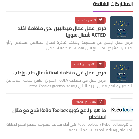
المشاركات الشائعة
19 مايو 2022
فرص عمل عمال ميدانيين لدى منظمة اكتد
ACTED شمال سوريا
فرص عمل الإعلان عن مجموعة وظائف شاغرة لعمال ميدانيين (مهنيين و/أو
تقنيين) المشروع: المشاريع التي تغطيها منظمة أكتد في …
01 ديسمبر 2021
فرص عمل في منظمة Goal شمال حلب وإدلب
فرص عمل في منظمة GOLA #عفرين عامل نظافة لمزيد من
التفاصيل وللتقديم على الرابط التالي https://boards.greenhouse.io/g…
04 أكتوبر 2020
ما هو برنامج كوبو KoBo Toolbox شرح مع مثال
استخدام
ما هو KoBo Toolbox ؟ KoBo Toolbox هي أداة مجانية مفتوحة المصدر لجمع البيانات
المتنقلة ، ومتاحة للجميع. يسمح لك بجمع …