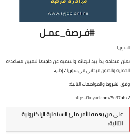
#فـرصة_عمـل
#سوريا
تعلن منظمة يداً بيد للإغاثة والتنمية عن حاجتها لتعيين مساعد/ة
الحماية والصَون ميداني في سوريا / إدلب.
وفق الشروط والمواصفات التالية:
https://tinyurl.com/5n97nhx2
على من يهمه الأمر ملئ الاستمارة الإلكترونية
التالية: