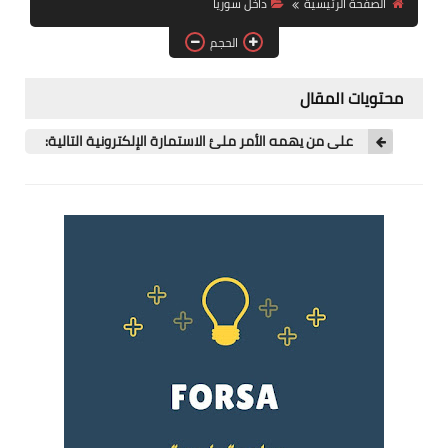
الصفحة الرئيسية
داخل سوريا
فرص عمل في العراق
الحجم
فرص عمل في اليمن
محتويات المقال
فرص عمل في السودان
على من يهمه الأمر ملئ الاستمارة الإلكترونية التالية:
دورات تدريبية