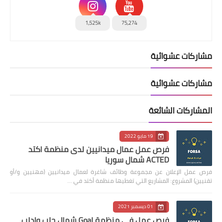
1,525k
75,274
مشاركات عشوائية
مشاركات عشوائية
المشاركات الشائعة
19 مايو 2022
فرص عمل عمال ميدانيين لدى منظمة اكتد
ACTED شمال سوريا
فرص عمل الإعلان عن مجموعة وظائف شاغرة لعمال ميدانيين (مهنيين و/أو
تقنيين) المشروع: المشاريع التي تغطيها منظمة أكتد في …
01 ديسمبر 2021
فرص عمل في منظمة Goal شمال حلب وإدلب