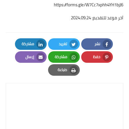
https://forms.gle/W7Cc7xphh4YH1bjJ6
آخر موعد للتقديم: 2024.09.24
نشر
تغريد
مشاركة
LinkedIn
Twitter
Facebook
حفظ
مشاركة
إرسال
Email
Whatsapp
Pinterest
طباعة
Print