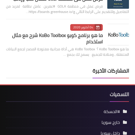
فرص عمل في منظمة GOLA #عفرين عامل نظافة لمزيد من
التفاصيل وللتقديم على الرابط التالي https://boards.greenhouse.io/g…
04 أكتوبر 2020
ما هو برنامج كوبو KoBo Toolbox شرح مع مثال
استخدام
ما هو KoBo Toolbox ؟ KoBo Toolbox هي أداة مجانية مفتوحة المصدر لجمع البيانات
المتنقلة ، ومتاحة للجميع. يسمح لك بجمع …
المشاركات الأخيرة
التسميات
#الحسكة
خارج سوريا
داخل سوريا