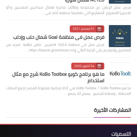
فرص عمل الإعلان عن مجموعة وظائف شاغرة لعمال ميدانيين (مهنيين و/أو
تقنيين) المشروع: المشاريع التي تغطيها منظمة أكتد في …
01 ديسمبر 2021
فرص عمل في منظمة Goal شمال حلب وإدلب
فرص عمل في منظمة GOLA #عفرين عامل نظافة لمزيد من
التفاصيل وللتقديم على الرابط التالي https://boards.greenhouse.io/g…
04 أكتوبر 2020
ما هو برنامج كوبو KoBo Toolbox شرح مع مثال
استخدام
ما هو KoBo Toolbox ؟ KoBo Toolbox هي أداة مجانية مفتوحة المصدر لجمع البيانات
المتنقلة ، ومتاحة للجميع. يسمح لك بجمع …
المشاركات الأخيرة
التسميات