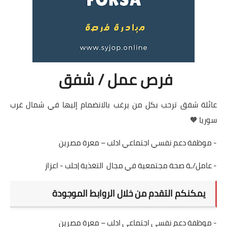
فرص عمل / شفق
عائلة شفق ترحب بكل من يرغب بالانضمام إليها في شمال غرب
سوريا 🧡
- موظفة دعم نفسي اجتماعي ادلب – معرة مصرين
- عامل/ـة صحة مجتمعية في مجال التغذية |حلب - اعزاز
يمكنكم التقدم من خلال الروابط الموجودة
- موظفة دعم نفسي اجتماعي ادلب – معرة مصرين