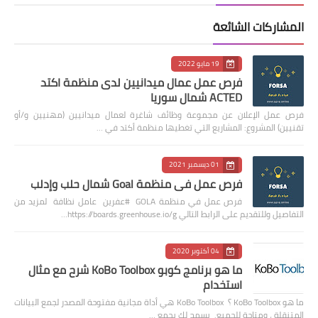
المشاركات الشائعة
19 مايو 2022
فرص عمل عمال ميدانيين لدى منظمة اكتد
ACTED شمال سوريا
فرص عمل الإعلان عن مجموعة وظائف شاغرة لعمال ميدانيين (مهنيين و/أو
تقنيين) المشروع: المشاريع التي تغطيها منظمة أكتد في …
01 ديسمبر 2021
فرص عمل في منظمة Goal شمال حلب وإدلب
فرص عمل في منظمة GOLA #عفرين عامل نظافة لمزيد من
التفاصيل وللتقديم على الرابط التالي https://boards.greenhouse.io/g…
04 أكتوبر 2020
ما هو برنامج كوبو KoBo Toolbox شرح مع مثال
استخدام
ما هو KoBo Toolbox ؟ KoBo Toolbox هي أداة مجانية مفتوحة المصدر لجمع البيانات
المتنقلة ، ومتاحة للجميع. يسمح لك بجمع …