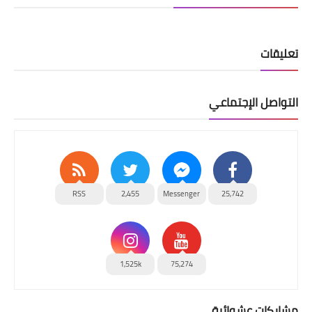
تعليقات
التواصل الإجتماعي
RSS
2,455
Messenger
25,742
1,525k
75,274
مشاركات عشوائية