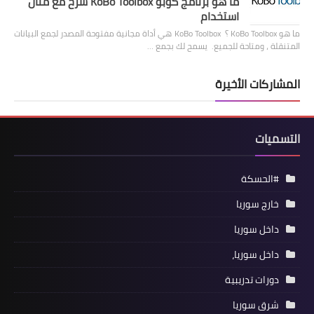
ما هو برنامج كوبو KoBo Toolbox شرح مع مثال
استخدام
ما هو KoBo Toolbox ؟ KoBo Toolbox هي أداة مجانية مفتوحة المصدر لجمع البيانات
المتنقلة ، ومتاحة للجميع. يسمح لك بجمع …
المشاركات الأخيرة
التسميات
#الحسكة
خارج سوريا
داخل سوريا
داخل سوريا،
دورات تدريبية
شرق سوريا