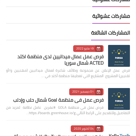
مشاركات عشوائية
المشاركات الشائعة
19 مايو 2022
فرص عمل عمال ميدانيين لدى منظمة اكتد
ACTED شمال سوريا
فرص عمل الإعلان عن مجموعة وظائف شاغرة لعمال ميدانيين (مهنيين و/أو
تقنيين) المشروع: المشاريع التي تغطيها منظمة أكتد في …
01 ديسمبر 2021
فرص عمل في منظمة Goal شمال حلب وإدلب
فرص عمل في منظمة GOLA #عفرين عامل نظافة لمزيد من
التفاصيل وللتقديم على الرابط التالي https://boards.greenhouse.io/g…
04 أكتوبر 2020