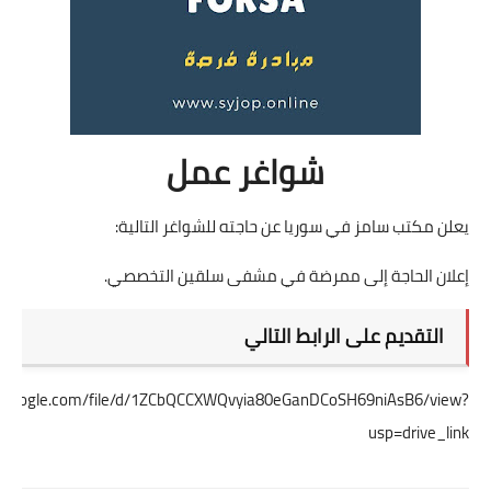
شواغر عمل
يعلن مكتب سامز في سوريا عن حاجته للشواغر التالية:
إعلان الحاجة إلى ممرضة في مشفى سلقين التخصصي.
التقديم على الرابط التالي
ive.google.com/file/d/1ZCbQCCXWQvyia80eGanDCoSH69niAsB6/view?
usp=drive_link