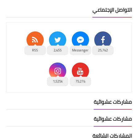
التواصل الإجتماعي
RSS
2,455
Messenger
25,742
1,525k
75,274
مشاركات عشوائية
مشاركات عشوائية
المشاركات الشائعة