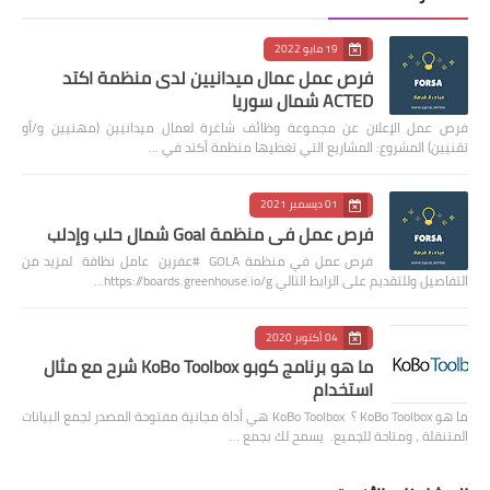
19 مايو 2022
فرص عمل عمال ميدانيين لدى منظمة اكتد
ACTED شمال سوريا
فرص عمل الإعلان عن مجموعة وظائف شاغرة لعمال ميدانيين (مهنيين و/أو
تقنيين) المشروع: المشاريع التي تغطيها منظمة أكتد في …
01 ديسمبر 2021
فرص عمل في منظمة Goal شمال حلب وإدلب
فرص عمل في منظمة GOLA #عفرين عامل نظافة لمزيد من
التفاصيل وللتقديم على الرابط التالي https://boards.greenhouse.io/g…
04 أكتوبر 2020
ما هو برنامج كوبو KoBo Toolbox شرح مع مثال
استخدام
ما هو KoBo Toolbox ؟ KoBo Toolbox هي أداة مجانية مفتوحة المصدر لجمع البيانات
المتنقلة ، ومتاحة للجميع. يسمح لك بجمع …