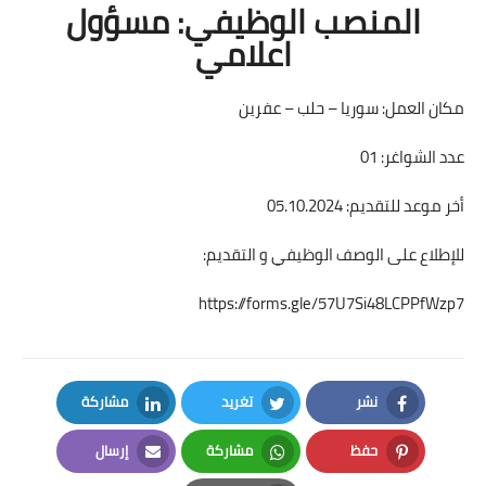
المنصب الوظيفي: مسؤول
اعلامي
مكان العمل: سوريا – حلب – عفرين
عدد الشواغر: 01
أخر موعد للتقديم: 05.10.2024
للإطلاع على الوصف الوظيفي و التقديم:
https://forms.gle/57U7Si48LCPPfWzp7
نشر
تغريد
مشاركة
LinkedIn
Twitter
Facebook
حفظ
مشاركة
إرسال
Email
Whatsapp
Pinterest