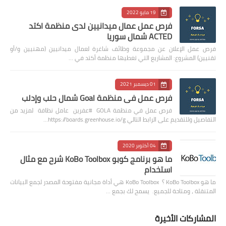
19 مايو 2022
فرص عمل عمال ميدانيين لدى منظمة اكتد
ACTED شمال سوريا
فرص عمل الإعلان عن مجموعة وظائف شاغرة لعمال ميدانيين (مهنيين و/أو
تقنيين) المشروع: المشاريع التي تغطيها منظمة أكتد في …
01 ديسمبر 2021
فرص عمل في منظمة Goal شمال حلب وإدلب
فرص عمل في منظمة GOLA #عفرين عامل نظافة لمزيد من
التفاصيل وللتقديم على الرابط التالي https://boards.greenhouse.io/g…
04 أكتوبر 2020
ما هو برنامج كوبو KoBo Toolbox شرح مع مثال
استخدام
ما هو KoBo Toolbox ؟ KoBo Toolbox هي أداة مجانية مفتوحة المصدر لجمع البيانات
المتنقلة ، ومتاحة للجميع. يسمح لك بجمع …
المشاركات الأخيرة