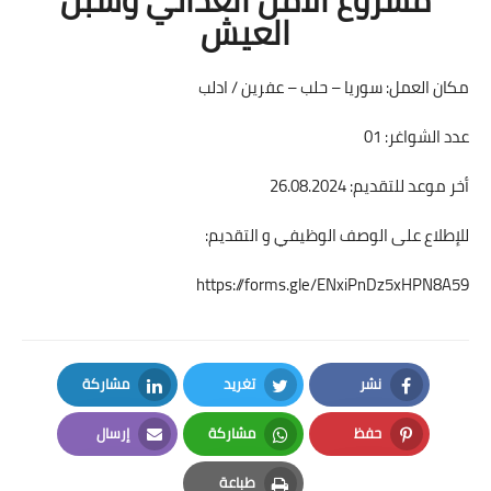
العيش
مكان العمل: سوريا – حلب – عفرين / ادلب
عدد الشواغر: 01
أخر موعد للتقديم: 26.08.2024
للإطلاع على الوصف الوظيفي و التقديم:
https://forms.gle/ENxiPnDz5xHPN8A59
نشر
تغريد
مشاركة
LinkedIn
Twitter
Facebook
حفظ
مشاركة
إرسال
Email
Whatsapp
Pinterest
طباعة