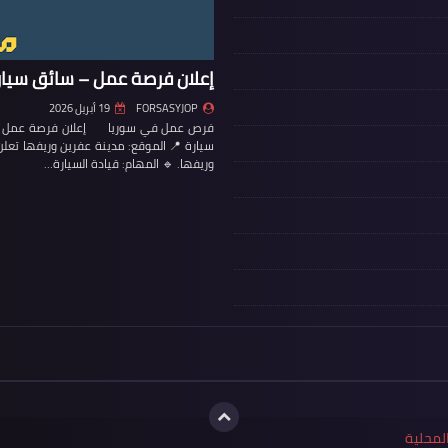
إعلان فرصة عمل – سائق سيار
FORSASYJOP
19 أبريل 2026
فرص عمل في سوريا إعلان فرصة عمل – س
سيارة 📍 الموقع: مدينة عفرين وريفها تع
وريفها. 🔹 المهام: قيادة السيارة…
لمحلية