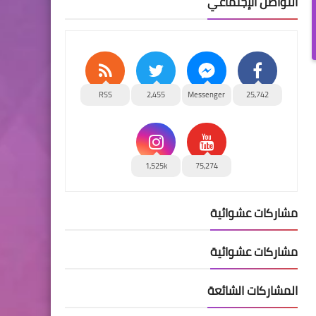
التواصل الإجتماعي
RSS
2,455
Messenger
25,742
1,525k
75,274
مشاركات عشوائية
مشاركات عشوائية
المشاركات الشائعة