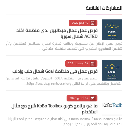
المشاركات الشائعة
19 مايو 2022
فرص عمل عمال ميدانيين لدى منظمة اكتد
ACTED شمال سوريا
فرص عمل الإعلان عن مجموعة وظائف شاغرة لعمال ميدانيين (مهنيين و/أو
تقنيين) المشروع: المشاريع التي تغطيها منظمة أكتد في …
01 ديسمبر 2021
فرص عمل في منظمة Goal شمال حلب وإدلب
فرص عمل في منظمة GOLA #عفرين عامل نظافة لمزيد من
التفاصيل وللتقديم على الرابط التالي https://boards.greenhouse.io/g…
04 أكتوبر 2020
ما هو برنامج كوبو KoBo Toolbox شرح مع مثال
استخدام
ما هو KoBo Toolbox ؟ KoBo Toolbox هي أداة مجانية مفتوحة المصدر لجمع البيانات
المتنقلة ، ومتاحة للجميع. يسمح لك بجمع …