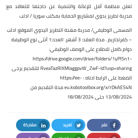
تعلن منظمة أمل للإغاثة والتنمية عن حاجتها للتعاقد مع
مدربة تطريز يدوي لمشاريع الحماية بمكتب سوريا / ادلب
المسمى الوظيفي/ مدربة مهنة التطريز اليدوي الموقع: ادلب
– كفرتخاريم . مدة العقد: 3 أشهر. العدد:1 أنثى نوع الوظيفة:
دوام كامل للاطلاع على الوصف الوظيفي:
https://drive.google.com/drive/folders/1yPlSn1-
RveaTazRlXMlaggpvW_ZwF-Id?usp=sharing
للتقديم يرجى
الضغط على الرابط ادناه :
https://ee-
eu.kobotoolbox.org/x/rDkAE54N
مدة التقديم من
13/08/2024 حتى 18/08/2024
نشر
تغريد
مشاركة
LinkedIn
Twitter
Facebook