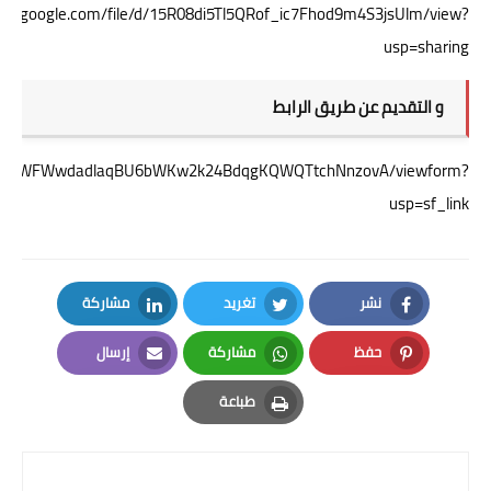
drive.google.com/file/d/15R08di5Tl5QRof_ic7Fhod9m4S3jsUlm/view?
usp=sharing
و التقديم عن طريق الرابط
q3Q96zgWFWwdadlaqBU6bWKw2k24BdqgKQWQTtchNnzovA/viewform?
usp=sf_link
نشر
تغريد
مشاركة
LinkedIn
Twitter
Facebook
حفظ
مشاركة
إرسال
Email
Whatsapp
Pinterest
طباعة
Print