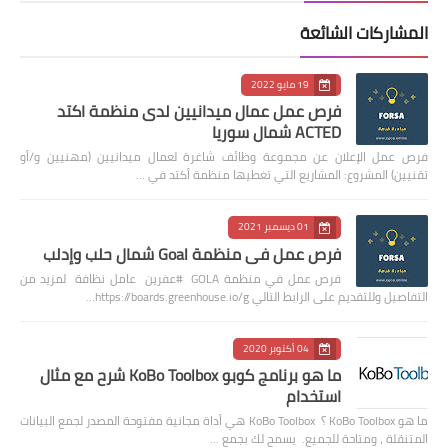
المشاركات الشائعة
19 مايو 2022
فرص عمل عمال ميدانيين لدى منظمة اكتد
ACTED شمال سوريا
فرص عمل الإعلان عن مجموعة وظائف شاغرة لعمال ميدانيين (مهنيين و/أو
تقنيين) المشروع: المشاريع التي تغطيها منظمة أكتد في …
01 ديسمبر 2021
فرص عمل في منظمة Goal شمال حلب وإدلب
فرص عمل في منظمة GOLA #عفرين عامل نظافة لمزيد من
التفاصيل وللتقديم على الرابط التالي https://boards.greenhouse.io/g…
04 أكتوبر 2020
ما هو برنامج كوبو KoBo Toolbox شرح مع مثال
استخدام
ما هو KoBo Toolbox ؟ KoBo Toolbox هي أداة مجانية مفتوحة المصدر لجمع البيانات
المتنقلة ، ومتاحة للجميع. يسمح لك بجمع …