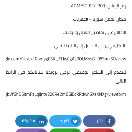
رمز الإعلان : ADM/SC-8E/1303
مكان العمل: سوريا – #عقربات
للاطلاع على تفاصيل العمل والوصف
الوظيفي يرجى الدخول إلى الرابط التالي:
ve.google.com/file/d/1Rbmyg0SKLJFHwCgAL0OLMosG_95SmkSQ/view
للتقدم إلى الشاغر الوظيفي، يرجى تزويدنا ببياناتكم في الرابط
التالي:
LSeyb8jbVfBhDSjtmFzLqJjntV22CRe2mBGiEcRRdwnSXeXNXg/viewform
نشر
تغريد
مشاركة
LinkedIn
Twitter
Facebook