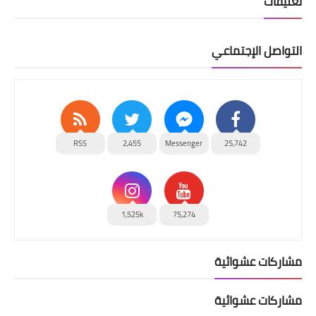
تعليقات
التواصل الإجتماعي
RSS
2,455
Messenger
25,742
1,525k
75,274
مشاركات عشوائية
مشاركات عشوائية