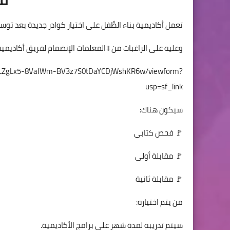
تعمل أكاديمية بناء الطِّفل على اختيار كوادر جديدة بعد توس
وعليه على الراغبات من #المعلمات الإنضمام لفريق أكاديمية 
DaLZgLx5-8VaIWm-BV3z7S0tDaYCDjWshKR6w/viewform?
usp=sf_link
سيكون هناك:
🚩 فحص كتابي
🚩 مقابلة أولى
🚩 مقابلة ثانية
من يتم اختياره:
سيتم تدريبه لمدة شهر على برامج الأكاديمية.