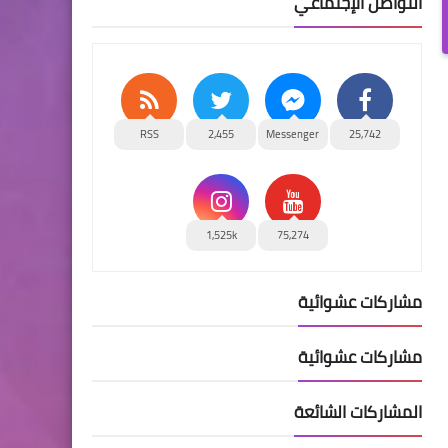
التواصل الإجتماعي
RSS
2,455
Messenger
25,742
1,525k
75,274
مشاركات عشوائية
مشاركات عشوائية
المشاركات الشائعة