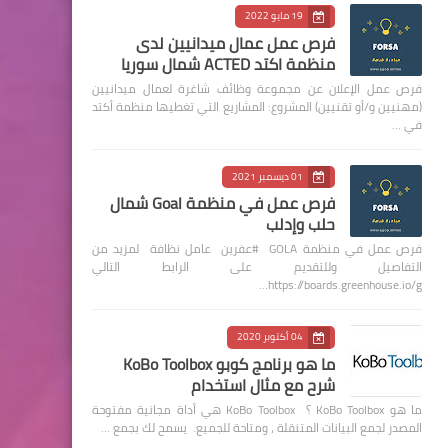
19 مايو 2022
فرص عمل عمال ميدانيين لدى
منظمة اكتد ACTED شمال سوريا
فرص عمل الإعلان عن مجموعة وظائف شاغرة لعمال ميدانيين
(مهنيين و/أو تقنيين) المشروع: المشاريع التي تغطيها منظمة أكتد
في …
01 ديسمبر 2021
فرص عمل في منظمة Goal شمال
حلب وإدلب
فرص عمل في منظمة GOLA #عفرين عامل نظافة لمزيد من
التفاصيل وللتقديم على الرابط التالي
https://boards.greenhouse.io/g…
04 أكتوبر 2020
ما هو برنامج كوبو KoBo Toolbox
شرح مع مثال استخدام
ما هو KoBo Toolbox ؟ KoBo Toolbox هي أداة مجانية مفتوحة
المصدر لجمع البيانات المتنقلة ، ومتاحة للجميع. يسمح لك بجمع …