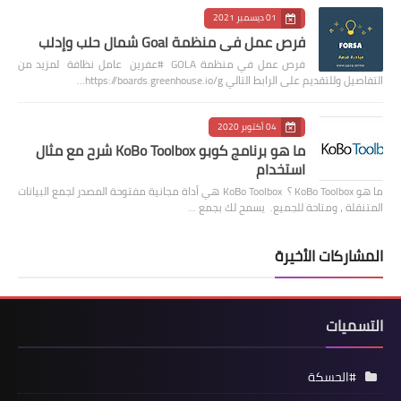
01 ديسمبر 2021
فرص عمل في منظمة Goal شمال حلب وإدلب
فرص عمل في منظمة GOLA #عفرين عامل نظافة لمزيد من
التفاصيل وللتقديم على الرابط التالي https://boards.greenhouse.io/g…
04 أكتوبر 2020
ما هو برنامج كوبو KoBo Toolbox شرح مع مثال
استخدام
ما هو KoBo Toolbox ؟ KoBo Toolbox هي أداة مجانية مفتوحة المصدر لجمع البيانات
المتنقلة ، ومتاحة للجميع. يسمح لك بجمع …
المشاركات الأخيرة
التسميات
#الحسكة