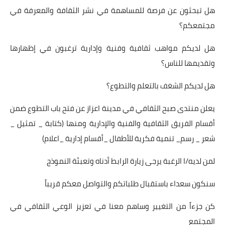
هل تبحثون عن فرصة للمساهمة في نشر الثقافة والمعرفة في
مجتمعكم؟
هل لديكم مواهب ثقافية وفنية وإدارية ترغبون في إظهارها
وتقديمها للناس؟
هل لديكم الشغف بالتعلم والتطوع؟
يعلن منتدى صبح الثقافي في مدينة اعزاز عن فتح باب التطوع ضمن
أقسام الفريق الثقافية والفنية والإدارية ومنها (كتابة _ تمثيل _
شعر _ رسم_ تنمية فكرية للأطفال _أقسام إدارية _اعلام)
لمن لديه/ا الرغبة يرجى زيارة الرابط أدناه وتعبئة النموذج
سنكون سعداء باستقبال طلباتكم والتواصل معكم قريباً
كن جزءاً من التغيير وساهم معنا في تعزيز الوعي الثقافي في
المجتمع