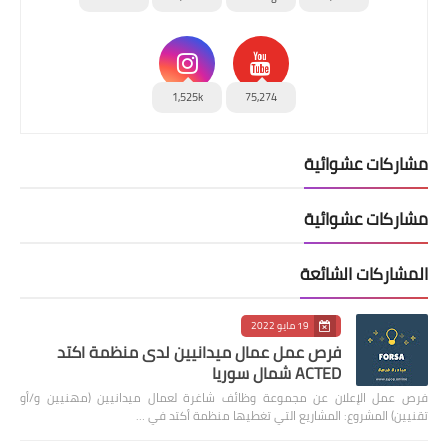
1,525k
75,274
مشاركات عشوائية
مشاركات عشوائية
المشاركات الشائعة
19 مايو 2022
فرص عمل عمال ميدانيين لدى منظمة اكتد
ACTED شمال سوريا
فرص عمل الإعلان عن مجموعة وظائف شاغرة لعمال ميدانيين (مهنيين و/أو
تقنيين) المشروع: المشاريع التي تغطيها منظمة أكتد في …