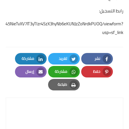
رابط التسجيل:
SdYXz45NieTvXV7lT3yTIzr4SzX3hyNb6eKUNJzZoNrdkPUOQ/viewform?
usp=sf_link
نشر
تغريد
مشاركة
LinkedIn
Twitter
Facebook
حفظ
مشاركة
إرسال
Email
Whatsapp
Pinterest
طباعة
Print