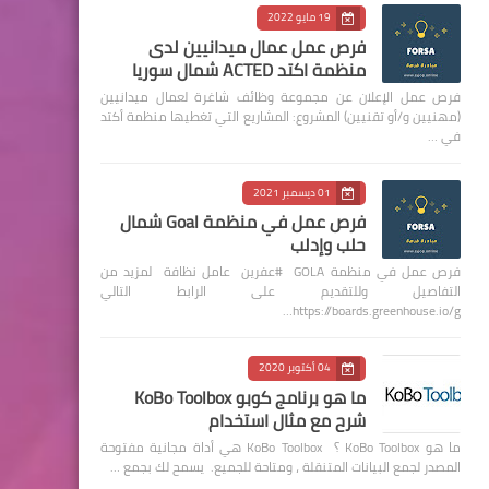
19 مايو 2022
فرص عمل عمال ميدانيين لدى
منظمة اكتد ACTED شمال سوريا
فرص عمل الإعلان عن مجموعة وظائف شاغرة لعمال ميدانيين
(مهنيين و/أو تقنيين) المشروع: المشاريع التي تغطيها منظمة أكتد
في …
01 ديسمبر 2021
فرص عمل في منظمة Goal شمال
حلب وإدلب
فرص عمل في منظمة GOLA #عفرين عامل نظافة لمزيد من
التفاصيل وللتقديم على الرابط التالي
https://boards.greenhouse.io/g…
04 أكتوبر 2020
ما هو برنامج كوبو KoBo Toolbox
شرح مع مثال استخدام
ما هو KoBo Toolbox ؟ KoBo Toolbox هي أداة مجانية مفتوحة
المصدر لجمع البيانات المتنقلة ، ومتاحة للجميع. يسمح لك بجمع …