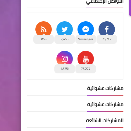
التواصل الإجتماعي
RSS
2,455
Messenger
25,742
1,525k
75,274
مشاركات عشوائية
مشاركات عشوائية
المشاركات الشائعة