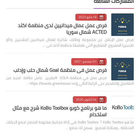
المشاركات الشائعة
19 مايو 2022
فرص عمل عمال ميدانيين لدى منظمة اكتد
ACTED شمال سوريا
فرص عمل الإعلان عن مجموعة وظائف شاغرة لعمال ميدانيين (مهنيين و/أو
تقنيين) المشروع: المشاريع التي تغطيها منظمة أكتد في …
01 ديسمبر 2021
فرص عمل في منظمة Goal شمال حلب وإدلب
فرص عمل في منظمة GOLA #عفرين عامل نظافة لمزيد من
التفاصيل وللتقديم على الرابط التالي https://boards.greenhouse.io/g…
04 أكتوبر 2020
ما هو برنامج كوبو KoBo Toolbox شرح مع مثال
استخدام
ما هو KoBo Toolbox ؟ KoBo Toolbox هي أداة مجانية مفتوحة المصدر لجمع البيانات
المتنقلة ، ومتاحة للجميع. يسمح لك بجمع …