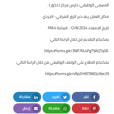
المسمى الوظيفي: حارس مركز ( ذكور ) .
مكان العمل: ريف دير الزور الشرقي- الجرذي
تاريخ الانتهاء: 12/8/2024 ، الساعة 4:PM
يمكنكم التقديم من خلال الرابط التالي:
https://forms.gle/3Wf7RL4PgT9AQTqG6
يمكنكم الاطلاع على الوصف الوظيفي من خلال الرابط التالي:
https://forms.gle/vRpZrH6T9WQv5be29
نشر
تغريد
مشاركة
LinkedIn
Twitter
Facebook
حفظ
مشاركة
إرسال