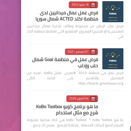
19 مايو 2022
فرص عمل عمال ميدانيين لدى
منظمة اكتد ACTED شمال سوريا
فرص عمل الإعلان عن مجموعة وظائف شاغرة لعمال ميدانيين
(مهنيين و/أو تقنيين) المشروع: المشاريع التي تغطيها منظمة أكتد
في …
01 ديسمبر 2021
فرص عمل في منظمة Goal شمال
حلب وإدلب
فرص عمل في منظمة GOLA #عفرين عامل نظافة لمزيد من
التفاصيل وللتقديم على الرابط التالي
https://boards.greenhouse.io/g…
04 أكتوبر 2020
ما هو برنامج كوبو KoBo Toolbox
شرح مع مثال استخدام
ما هو KoBo Toolbox ؟ KoBo Toolbox هي أداة مجانية مفتوحة
المصدر لجمع البيانات المتنقلة ، ومتاحة للجميع. يسمح لك بجمع …