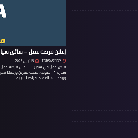
إعلان فرصة عمل – سائق سيار
FORSASYJOP
19 أبريل 2026
فرص عمل في سوريا إعلان فرصة عمل – س
سيارة 📍 الموقع: مدينة عفرين وريفها تع
وريفها. 🔹 المهام: قيادة السيارة…