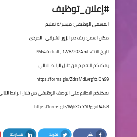
#إعلان_توظيف
المسمى الوظيفي: ميسر/ة تعليم .
مكان العمل: ريف دير الزور الشرقي- الجرذي
تاريخ الانتهاء: 12/8/2024 ، الساعة 4:PM
يمكنكم التقديم من خلال الرابط التالي:
https://forms.gle/ZdrsMdLvrgYzJQh99
يمكنكم الاطلاع على الوصف الوظيفي من خلال الرابط التالي
https://forms.gle/WjhXCqYARgguR4Tv8
نشر
تغريد
مشاركة