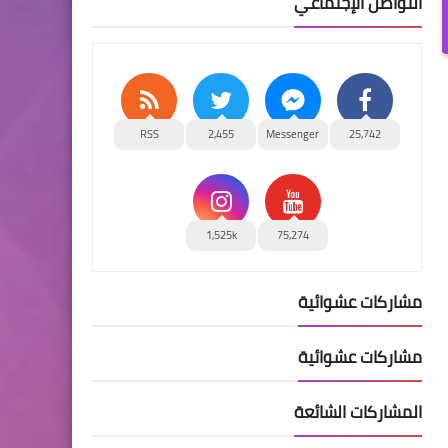
التواصل الإجتماعي
RSS
2,455
Messenger
25,742
1,525k
75,274
مشاركات عشوائية
مشاركات عشوائية
المشاركات الشائعة