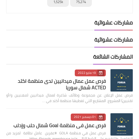
1,525k
75,274
مشاركات عشوائية
مشاركات عشوائية
المشاركات الشائعة
19 مايو 2022
فرص عمل عمال ميدانيين لدى منظمة اكتد
ACTED شمال سوريا
فرص عمل الإعلان عن مجموعة وظائف شاغرة لعمال ميدانيين (مهنيين و/أو
تقنيين) المشروع: المشاريع التي تغطيها منظمة أكتد في …
01 ديسمبر 2021
فرص عمل في منظمة Goal شمال حلب وإدلب
فرص عمل في منظمة GOLA #عفرين عامل نظافة لمزيد من
التفاصيل وللتقديم على الرابط التالي https://boards.greenhouse.io/g…