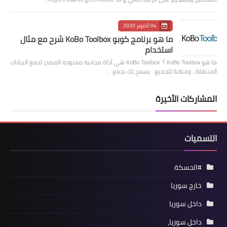
04 أكتوبر 2020
ما هو برنامج كوبو KoBo Toolbox شرح مع مثال
استخدام
ما هو KoBo Toolbox ؟ KoBo Toolbox هي أداة مجانية مفتوحة المصدر لجمع البيانات
المتنقلة ، ومتاحة للجميع. يسمح لك بجمع …
المشاركات الأخيرة
التسميات
#الحسكة
خارج سوريا
داخل سوريا
داخل سوريا،