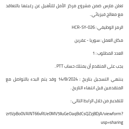
تعلن مارس ضمن مشروع مركز الأمل للتأهيل عن رغبتها بالتعاقد
مع معالج فيزيائي .
الرمز الوظيفي : HCR-SY-026
مكان العمل : سوريا - عفرين
العدد المطلوب : 1
يجب على المتقدم أن يمتلك حساب PTT .
ينتهي التسجيل بتاريخ : 14/8/2024 وقد يتم البدء بالتواصل مع
المتقدمين قبل انتهاء التاريخ .
للتقديم من خلال الرابط التالي :
SfyvAvzrtVpBo0VAINT66vRUe0MV5lluGeOaqBdCsQZzj8DjA/viewform?
usp=sharing