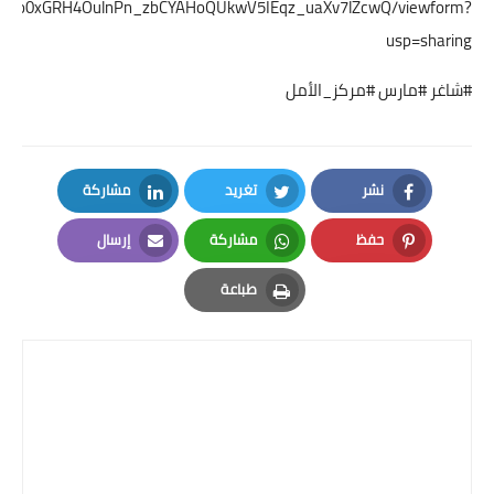
6o0xGRH4OulnPn_zbCYAHoQUkwV5IEqz_uaXv7lZcwQ/viewform?
usp=sharing
#شاغر #مارس #مركز_الأمل
نشر
تغريد
مشاركة
LinkedIn
Twitter
Facebook
حفظ
مشاركة
إرسال
Email
Whatsapp
Pinterest
طباعة
Print