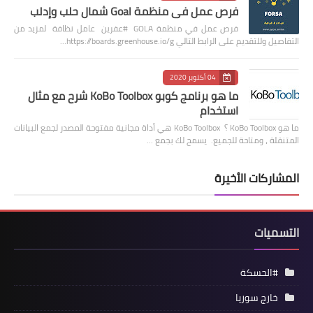
فرص عمل في منظمة Goal شمال حلب وإدلب
فرص عمل في منظمة GOLA #عفرين عامل نظافة لمزيد من
التفاصيل وللتقديم على الرابط التالي https://boards.greenhouse.io/g…
04 أكتوبر 2020
ما هو برنامج كوبو KoBo Toolbox شرح مع مثال
استخدام
ما هو KoBo Toolbox ؟ KoBo Toolbox هي أداة مجانية مفتوحة المصدر لجمع البيانات
المتنقلة ، ومتاحة للجميع. يسمح لك بجمع …
المشاركات الأخيرة
التسميات
#الحسكة
خارج سوريا