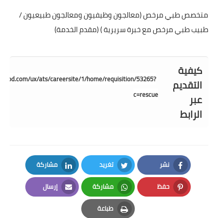
متخصص طبي مرخص (معالجون وظيفيون ومعالجون طبيعيون /
طبيب طبي مرخص مع خبرة سريرية ) (مقدم الخدمة)
كيفية
ue.csod.com/ux/ats/careersite/1/home/requisition/53265?
التقديم
c=rescue
عبر
الرابط
نشر
تغريد
مشاركة
LinkedIn
Twitter
Facebook
حفظ
مشاركة
إرسال
Email
Whatsapp
Pinterest
طباعة