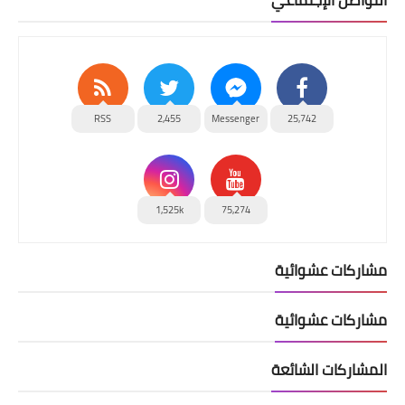
التواصل الإجتماعي
RSS
2,455
Messenger
25,742
1,525k
75,274
مشاركات عشوائية
مشاركات عشوائية
المشاركات الشائعة