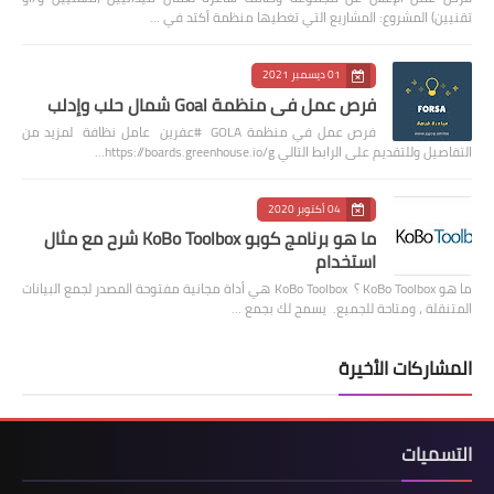
تقنيين) المشروع: المشاريع التي تغطيها منظمة أكتد في …
01 ديسمبر 2021
فرص عمل في منظمة Goal شمال حلب وإدلب
فرص عمل في منظمة GOLA #عفرين عامل نظافة لمزيد من
التفاصيل وللتقديم على الرابط التالي https://boards.greenhouse.io/g…
04 أكتوبر 2020
ما هو برنامج كوبو KoBo Toolbox شرح مع مثال
استخدام
ما هو KoBo Toolbox ؟ KoBo Toolbox هي أداة مجانية مفتوحة المصدر لجمع البيانات
المتنقلة ، ومتاحة للجميع. يسمح لك بجمع …
المشاركات الأخيرة
التسميات