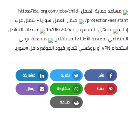
مساعد حماية الطفل
https://ida-org.com/jobs/child-
protection-assistant/
مكان العمل: سوريا - شمال غرب
إدلب
ينتهي التقديم في: 15/08/2024
منصات التواصل
الاجتماعي لجمعية الأطباء المستقلين
ملاحظة: يرجى
استخدام VPN أو بروكسي لتجاوز قيود الموقع داخل
#سوريا
.
نشر
تغريد
مشاركة
LinkedIn
Twitter
Facebook
حفظ
مشاركة
إرسال
Email
Whatsapp
Pinterest
طباعة
Print