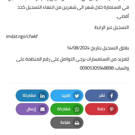
في الاستمارة خلال شهر الى شهرين من انتهاء التسجيل كحد
أقصى.
التسجيل عبر الرابط:
imdat.ngo/cfwkf
يغلق التسجيل بتاريخ: 14/08/2024
للمزيد من الاستفسارات يرجى التواصل على رقم المنظمة على
واتساب: 00905305948898
نشر
تغريد
مشاركة
LinkedIn
Twitter
Facebook
حفظ
مشاركة
إرسال
Email
Whatsapp
Pinterest
طباعة
Print