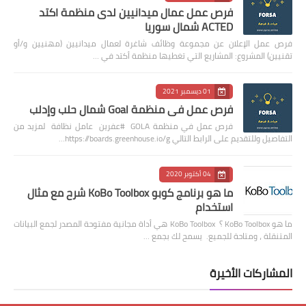
فرص عمل عمال ميدانيين لدى منظمة اكتد
ACTED شمال سوريا
فرص عمل الإعلان عن مجموعة وظائف شاغرة لعمال ميدانيين (مهنيين و/أو
تقنيين) المشروع: المشاريع التي تغطيها منظمة أكتد في …
01 ديسمبر 2021
فرص عمل في منظمة Goal شمال حلب وإدلب
فرص عمل في منظمة GOLA #عفرين عامل نظافة لمزيد من
التفاصيل وللتقديم على الرابط التالي https://boards.greenhouse.io/g…
04 أكتوبر 2020
ما هو برنامج كوبو KoBo Toolbox شرح مع مثال
استخدام
ما هو KoBo Toolbox ؟ KoBo Toolbox هي أداة مجانية مفتوحة المصدر لجمع البيانات
المتنقلة ، ومتاحة للجميع. يسمح لك بجمع …
المشاركات الأخيرة