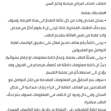
اصابات، اصحاب امراض مزمنة وكبار السن.
#ملاحظات
هامة:
• يمكن لشخص واحد من كل عائلة التقدمُ الى هذه الفرصة، وسوف
يتم حذفُ الطلبات المتكررة، لذلك يُرجى ان لا يقوم أكثرُ من شخص
واحد فقط من نفس العائلة بتقديم الطلب.
• يرجى كتابةُ رقم هاتف صحيح فعال على تطبيق الواتساب لغاية
التواصل مع المقبولين.
• يرجى تعبئةُ الطلب بعناية، وعدمُ كتابة معلومات او ارقام عشوائية،
حيثُ ان كتابة معلومات خاطئة قد يُضعفُ فرصكم في القبول، وقد
يؤدي الى استبعادكُم من عملية التقييم.
• سوف يتم التحققُ من المعلومات المقدمة من خلال التواصل مع
المتقدمين عبر الهاتف، اضافة الى اجراء زيارات ميدانية الى مكان
السكن، وفي حال وجود اي اختلاف في المعلومات فسوف يتم حذفُ
الطلب مباشرة.
سيتم اعلامُ المقبولين في النشاط عن طريق رقم الواتساب المسجل