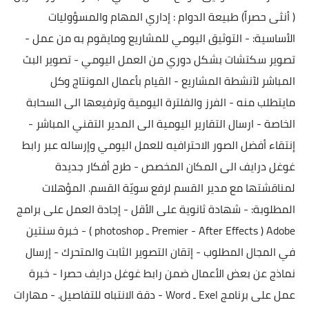
( أنثى حصراً)
طبيعة الدوام : إداري
المهام والمسؤوليات
الأساسية:
- التوثيق اليومي للمشاريع ومايقوم به من عمل
-
تصوير سكتشات بشكل دوري من العمل اليومي
- تصوير البث
المباشر لآنشطة المشاريع
- القيام بأعمال المونتاج وكل
مايتطلب منه
- الفرز والفلترة اليومية وترفيعها الى السحابة
الخاصة
- ارسال التقارير اليومية الى المدير التقني المباشر
-
إنتقاء أفضل الصور الاحترافيه للعمل اليومي وإرساله عبر رابط
غوغل درايف الى المكان المخصص
- طرح أفكار جديدة
لمناقشتها مع مدير القسم لرفع سويّة القسم.
المؤهلات
المطلوبة:
- شهادة ثانوية على الأقل
- إجادة العمل على برامج
Adobe ( Premier - After Effects ـ photoshop )
- خبرة سنتين
في المجال المطلوب
- إتقان التصوير الثابت والمتحرك
- إرسال
نماذج عن بعض الأعمال ضمن رابط غوغل درايف حصرا
- خبرة
عمل على برنامج Exel ـ Word
- دقة الانتباه للتفاصيل.
- مهارات