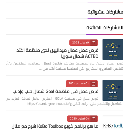
مشاركات عشوائية
المشاركات الشائعة
19 مايو 2022
فرص عمل عمال ميدانيين لدى منظمة اكتد
ACTED شمال سوريا
فرص عمل الإعلان عن مجموعة وظائف شاغرة لعمال ميدانيين (مهنيين و/أو
تقنيين) المشروع: المشاريع التي تغطيها منظمة أكتد في …
01 ديسمبر 2021
فرص عمل في منظمة Goal شمال حلب وإدلب
فرص عمل في منظمة GOLA #عفرين عامل نظافة لمزيد من
التفاصيل وللتقديم على الرابط التالي https://boards.greenhouse.io/g…
04 أكتوبر 2020
ما هو برنامج كوبو KoBo Toolbox شرح مع مثال