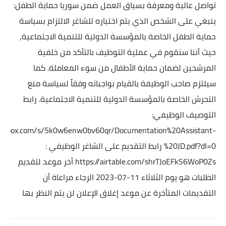
تواصل عالية ومعرفة بسياق العمل ضمن سوريا
حماية الطفل:
ينبغي على الشخص الذي يتم اختياره للشاغر الالتزام بسياسة
حماية الطفل الخاصة بالمؤسسة الدولية للتنمية الاجتماعية،
حيث أننا سنقوم في عملية التوظيف بالتأكد من خلفية
المرشحين لضمان حماية الأطفال من سوء المعاملة.
كما
سيلتزم صاحب الوظيفة بالقيام بواجباته وفقاً لسياسة منع
التحرش الخاصة بالمؤسسة الدولية للتنمية الاجتماعية.
رابط
التوصيف الوظيفي:
ropbox.com/s/5k0w6enw0bv60qr/Documentation%20Assistant-
%20JD.pdf?dl=0
رابط التقديم على الشاغر الوظيفي :
https://airtable.com/shrTJoEFkS6WoP0Zs
أخر موعد لتقديم
الطلبات هو يوم الثلاثاء 11-07-2023
الرجاء مراعاة أن
التقديمات المتأخرة عن موعد إغلاق الإعلان لن يتم النظر بها