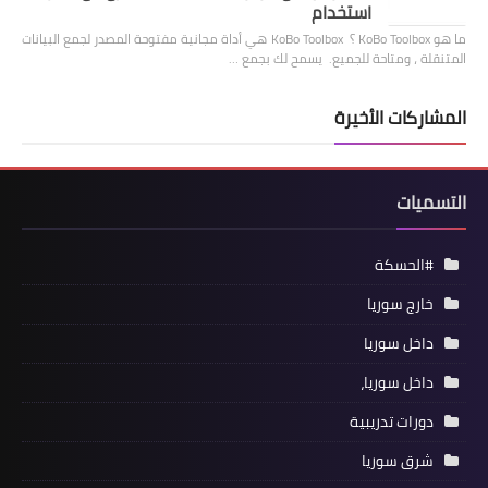
استخدام
ما هو KoBo Toolbox ؟ KoBo Toolbox هي أداة مجانية مفتوحة المصدر لجمع البيانات
المتنقلة ، ومتاحة للجميع. يسمح لك بجمع …
المشاركات الأخيرة
التسميات
#الحسكة
خارج سوريا
داخل سوريا
داخل سوريا،
دورات تدريبية
شرق سوريا