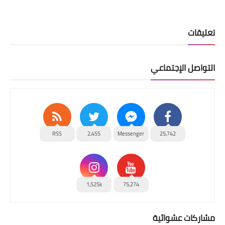
تعليقات
التواصل الإجتماعي
RSS
2,455
Messenger
25,742
1,525k
75,274
مشاركات عشوائية