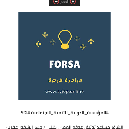
الحجم
فرص عمل في العراق
فرص عمل في اليمن
فرص عمل في السودان
دورات تدريبية
#المؤسسة_الدولية_للتنمية_الاجتماعية
#SDI
الشاغر مساعد توثيق
موقع العمل : كللي / جسر الشغور
عفرين