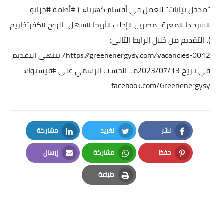
“مدخل بيانات” للعمل في أقسام كهرباء: (
#أطمة
#حزانو
#سرمدا
#معرة_مصرين
#إدلب
#أريحا
#سهل_الروج
#كفرتخاريم
).
التقديم من خلال الرابط التالي:
https://greenenergysy.com/vacancies-0012/
ينتهي التقديم
في تاريخ 2023/07/13مــ
الحساب الرسمي على
#فيسبوك
:
facebook.com/Greenenergysy
نشر
تغريد
مشاركة
LinkedIn
Twitter
Facebook
حفظ
مشاركة
إرسال
Email
Whatsapp
Pinterest
طباعة
Print