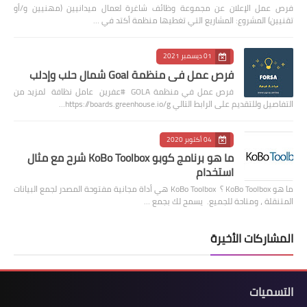
فرص عمل الإعلان عن مجموعة وظائف شاغرة لعمال ميدانيين (مهنيين و/أو
تقنيين) المشروع: المشاريع التي تغطيها منظمة أكتد في …
01 ديسمبر 2021
فرص عمل في منظمة Goal شمال حلب وإدلب
فرص عمل في منظمة GOLA #عفرين عامل نظافة لمزيد من
التفاصيل وللتقديم على الرابط التالي https://boards.greenhouse.io/g…
04 أكتوبر 2020
ما هو برنامج كوبو KoBo Toolbox شرح مع مثال
استخدام
ما هو KoBo Toolbox ؟ KoBo Toolbox هي أداة مجانية مفتوحة المصدر لجمع البيانات
المتنقلة ، ومتاحة للجميع. يسمح لك بجمع …
المشاركات الأخيرة
التسميات