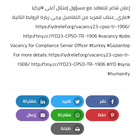
إعلان شاغر للتعاقد مع مسؤول إمتثال أعلى
#تركيا
#غازي_عنتاب
للمزيد من التفاصيل يرجى زيارة الروابط التالية:
https://iydrelief.org/vacancy23-cpso-tr-1906/
http://tiny.cc/IYD23-CPSO-TR-1906
#vacancy
#jobs
Vacancy for Compliance Senior Officer
#turkey
#Gaziantep
For more details:
https://iydrelief.org/vacancy23-cpso-tr-
1906/
http://tiny.cc/IYD23-CPSO-TR-1906
#IYD
#syria
#humanity
نشر
تغريد
مشاركة
LinkedIn
Twitter
Facebook
حفظ
مشاركة
إرسال
Email
Whatsapp
Pinterest
طباعة