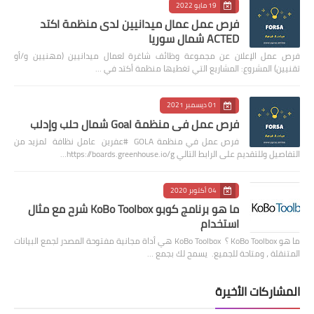
19 مايو 2022
فرص عمل عمال ميدانيين لدى منظمة اكتد
ACTED شمال سوريا
فرص عمل الإعلان عن مجموعة وظائف شاغرة لعمال ميدانيين (مهنيين و/أو
تقنيين) المشروع: المشاريع التي تغطيها منظمة أكتد في …
01 ديسمبر 2021
فرص عمل في منظمة Goal شمال حلب وإدلب
فرص عمل في منظمة GOLA #عفرين عامل نظافة لمزيد من
التفاصيل وللتقديم على الرابط التالي https://boards.greenhouse.io/g…
04 أكتوبر 2020
ما هو برنامج كوبو KoBo Toolbox شرح مع مثال
استخدام
ما هو KoBo Toolbox ؟ KoBo Toolbox هي أداة مجانية مفتوحة المصدر لجمع البيانات
المتنقلة ، ومتاحة للجميع. يسمح لك بجمع …
المشاركات الأخيرة