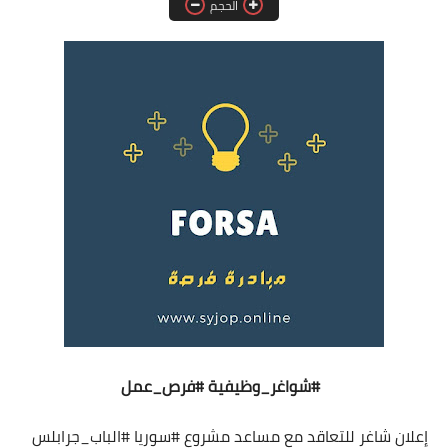
الحجم
فرص عمل في العراق
فرص عمل في اليمن
فرص عمل في السودان
دورات تدريبية
#شواغر_وظيفية
#فرص_عمل
إعلان شاغر للتعاقد مع مساعد مشروع
#سوريا
#الباب_جرابلس