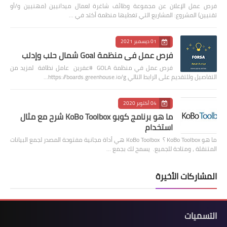
فرص عمل الإعلان عن مجموعة وظائف شاغرة لعمال ميدانيين (مهنيين و/أو
تقنيين) المشروع: المشاريع التي تغطيها منظمة أكتد في …
01 ديسمبر 2021
فرص عمل في منظمة Goal شمال حلب وإدلب
فرص عمل في منظمة GOLA #عفرين عامل نظافة لمزيد من
التفاصيل وللتقديم على الرابط التالي https://boards.greenhouse.io/g…
04 أكتوبر 2020
ما هو برنامج كوبو KoBo Toolbox شرح مع مثال
استخدام
ما هو KoBo Toolbox ؟ KoBo Toolbox هي أداة مجانية مفتوحة المصدر لجمع البيانات
المتنقلة ، ومتاحة للجميع. يسمح لك بجمع …
المشاركات الأخيرة
التسميات