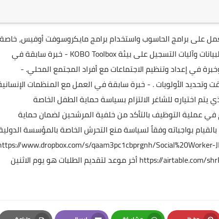
لعمل على برامج الحاسوب واستخدام برامج مايكروسوفت أوفيس، خاصة
وآليات التسجيل على بيئة KOBO Toolbox
- خبرة سابقة في
وخبرة في إعداد وتنظيم الاجتماعات مع أفراد المجتمع المحلي.
-
 وتحديد الأولويات .
- خبرة سابقة في العمل مع المنظمات الإنسانية
يتم اختياره للشاغر الالتزام بسياسة حماية الطفل الخاصة
م في عملية التوظيف بالتأكد من خلفية المرشحين لضمان حماية
القيام بواجباته وفقاً لسياسة منع التحرش الخاصة بالمؤسسة الدولية
https://www.dropbox.com/s/qaam3pc1cbprgnh/Social%20Worker-J
https://airtable.com/
أخر موعد لتقديم الطلبات هو يوم الاثنين