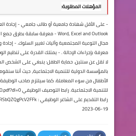
المؤهلات المطلوبة:
- على الأقل شهادة جامعية أو طالب جامعي
- إجادة ا
Word, Excel and Outlook
- معرفة سابقة بطرق جمع البيانات 
مجال التوعية المجتمعية وآليات تغيير السلوك.
- إجادة 
معرفة بإجراءات الإحالة .
- يمتلك القدرة على تنظيم الوقت
لا تقل عن سنتين.
حماية الطفل:
ينبغي على الشخص الذي 
بالمؤسسة الدولية للتنمية الاجتماعية، حيث أننا سنقو
الأطفال من سوء المعاملة.
كما سيلتزم صاحب الوظيفة ب
للتنمية الاجتماعية.
رابط التوصيف الوظيفي
D.pdf?dl=0
رابط التقديم على الشاغر الوظيفي :
shrRSbQZQgPcV2FFk
19-06-2023