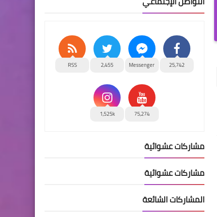
التواصل الإجتماعي
RSS
2,455
Messenger
25,742
1,525k
75,274
مشاركات عشوائية
مشاركات عشوائية
المشاركات الشائعة