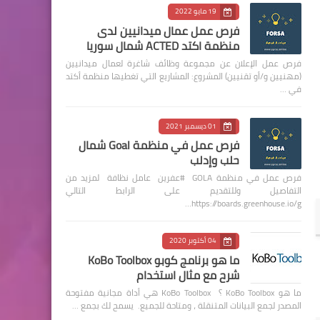
19 مايو 2022
فرص عمل عمال ميدانيين لدى
منظمة اكتد ACTED شمال سوريا
فرص عمل الإعلان عن مجموعة وظائف شاغرة لعمال ميدانيين
(مهنيين و/أو تقنيين) المشروع: المشاريع التي تغطيها منظمة أكتد
في …
01 ديسمبر 2021
فرص عمل في منظمة Goal شمال
حلب وإدلب
فرص عمل في منظمة GOLA #عفرين عامل نظافة لمزيد من
التفاصيل وللتقديم على الرابط التالي
https://boards.greenhouse.io/g…
04 أكتوبر 2020
ما هو برنامج كوبو KoBo Toolbox
شرح مع مثال استخدام
ما هو KoBo Toolbox ؟ KoBo Toolbox هي أداة مجانية مفتوحة
المصدر لجمع البيانات المتنقلة ، ومتاحة للجميع. يسمح لك بجمع …