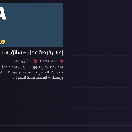
إعلان فرصة عمل – سائق سيار
FORSASYJOP
19 أبريل 2026
فرص عمل في سوريا إعلان فرصة عمل – س
سيارة 📍 الموقع: مدينة عفرين وريفها تع
وريفها. 🔹 المهام: قيادة السيارة…