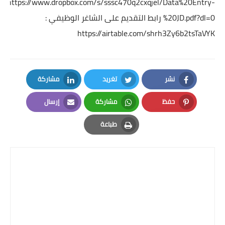
https://www.dropbox.com/s/sssc470q2cxqjel/Data%20Entry-
%20JD.pdf?dl=0
رابط التقديم على الشاغر الوظيفي :
https://airtable.com/shrh3Zy6b2tsTaVYK
نشر
تغريد
مشاركة
LinkedIn
Twitter
Facebook
حفظ
مشاركة
إرسال
Email
Whatsapp
Pinterest
طباعة
Print