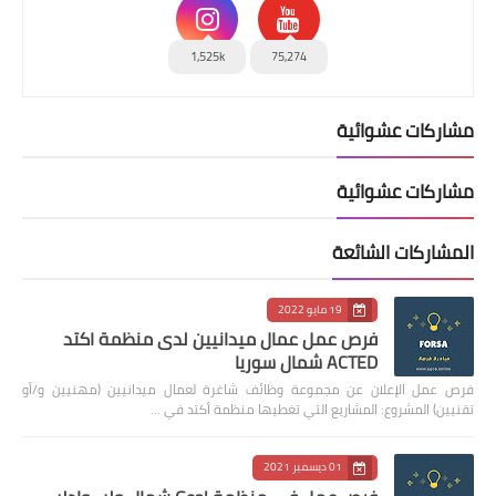
1,525k
75,274
مشاركات عشوائية
مشاركات عشوائية
المشاركات الشائعة
19 مايو 2022
فرص عمل عمال ميدانيين لدى منظمة اكتد
ACTED شمال سوريا
فرص عمل الإعلان عن مجموعة وظائف شاغرة لعمال ميدانيين (مهنيين و/أو
تقنيين) المشروع: المشاريع التي تغطيها منظمة أكتد في …
01 ديسمبر 2021