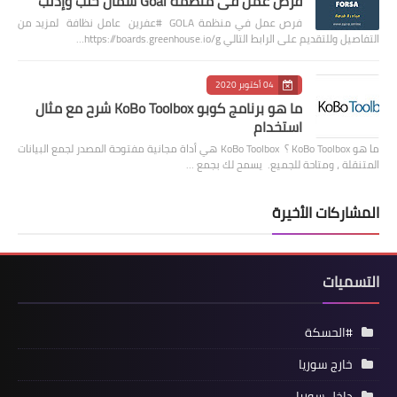
فرص عمل في منظمة Goal شمال حلب وإدلب
فرص عمل في منظمة GOLA #عفرين عامل نظافة لمزيد من
التفاصيل وللتقديم على الرابط التالي https://boards.greenhouse.io/g…
04 أكتوبر 2020
ما هو برنامج كوبو KoBo Toolbox شرح مع مثال
استخدام
ما هو KoBo Toolbox ؟ KoBo Toolbox هي أداة مجانية مفتوحة المصدر لجمع البيانات
المتنقلة ، ومتاحة للجميع. يسمح لك بجمع …
المشاركات الأخيرة
التسميات
#الحسكة
خارج سوريا
داخل سوريا