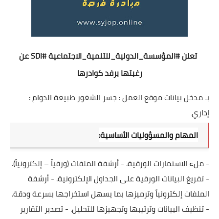
تعلن
#المؤسسة_الدولية_للتنمية_الاجتماعية
#SDI
عن
رغبتها برفد كوادرها
بـ مدخل بيانات
موقع العمل : جسر الشغور
طبيعة الدوام :
إداري
المهام والمسؤوليات الأساسية:
- ملء الاستمارات الورقية.
- أرشفة الملفات (ورقياً – إلكترونياً).
- تفريغ البيانات الورقية على الجداول الإلكترونية.
- أرشفة
الملفات إلكترونياً وترميزها بما يسهل استخراجها بسرعة ودقة.
- تنظيف البيانات وترتيبها وتجهيزها للتحليل.
- تصدير التقارير