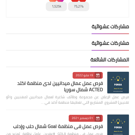
1,525k
75,274
مشاركات عشوائية
مشاركات عشوائية
المشاركات الشائعة
19 مايو 2022
فرص عمل عمال ميدانيين لدى منظمة اكتد
ACTED شمال سوريا
فرص عمل الإعلان عن مجموعة وظائف شاغرة لعمال ميدانيين (مهنيين و/أو
تقنيين) المشروع: المشاريع التي تغطيها منظمة أكتد في …
01 ديسمبر 2021
فرص عمل في منظمة Goal شمال حلب وإدلب
فرص عمل في منظمة GOLA #عفرين عامل نظافة لمزيد من