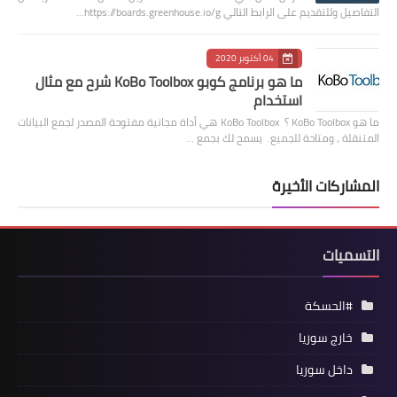
التفاصيل وللتقديم على الرابط التالي https://boards.greenhouse.io/g…
04 أكتوبر 2020
ما هو برنامج كوبو KoBo Toolbox شرح مع مثال
استخدام
ما هو KoBo Toolbox ؟ KoBo Toolbox هي أداة مجانية مفتوحة المصدر لجمع البيانات
المتنقلة ، ومتاحة للجميع. يسمح لك بجمع …
المشاركات الأخيرة
التسميات
#الحسكة
خارج سوريا
داخل سوريا