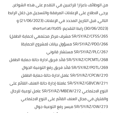
من الوظائف باعزاز!
للراغبين في التقدم على هذه الشواغر،
يرجى الاطلاع على الإعلانات المرفقة والتسجيل من خلال الرابط
التالي، قبل التاريخ المحدد في الإعلانات (21/06/2023) و
(30/06/2023)
رابط التقديم:
shorturl.at/ltz05
SR/SY/AZ/CFSS/265 مشرف مركز مجتمعي (حماية الطفل)
SR/SY/AZ/PDO/266 مسؤول بيانات (مشروع الحماية)
SR/SY/AZ/PLC/267 مستشار قانوني
SR/SY/AZ/CPCMTL/268 قائد فريق ادارة حالة حماية الطفل
SR/SY/AZ/POTL/269 قائد فريق رفع التوعية الجوال
SR/SY/AZ/CPCW/270 عامل ادارة حالة حماية الطفل
SR/SY/AZ/GBVCW/271 عاملة إدارة حالة العنف القائم على
النوع الاجتماعي
SR/SY/AZ/MBEW/272 عامل توعية للرجال
والفتيان في مجال العنف القائم على النوع الاجتماعي
SR/SY/AZ/OW/273 ميسر رفع التوعية جوال