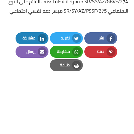
SR/SY/AZ/GBVF/274 ميسرة أنشطة العنف القائم على النوع
الاجتماعي
SR/SY/AZ/PSSF/275 ميسر دعم نفسي اجتماعي
نشر
تغريد
مشاركة
LinkedIn
Twitter
Facebook
حفظ
مشاركة
إرسال
Email
Whatsapp
Pinterest
طباعة
Print