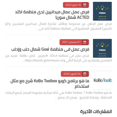
19 مايو 2022
فرص عمل عمال ميدانيين لدى منظمة اكتد
ACTED شمال سوريا
فرص عمل الإعلان عن مجموعة وظائف شاغرة لعمال ميدانيين (مهنيين و/أو
تقنيين) المشروع: المشاريع التي تغطيها منظمة أكتد في …
01 ديسمبر 2021
فرص عمل في منظمة Goal شمال حلب وإدلب
فرص عمل في منظمة GOLA #عفرين عامل نظافة لمزيد من
التفاصيل وللتقديم على الرابط التالي https://boards.greenhouse.io/g…
04 أكتوبر 2020
ما هو برنامج كوبو KoBo Toolbox شرح مع مثال
استخدام
ما هو KoBo Toolbox ؟ KoBo Toolbox هي أداة مجانية مفتوحة المصدر لجمع البيانات
المتنقلة ، ومتاحة للجميع. يسمح لك بجمع …
المشاركات الأخيرة