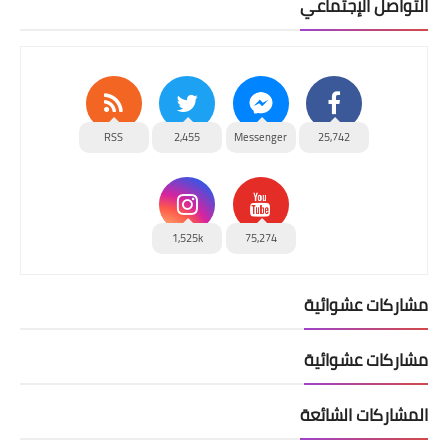
التواصل الإجتماعي
RSS
2,455
Messenger
25,742
1,525k
75,274
مشاركات عشوائية
مشاركات عشوائية
المشاركات الشائعة