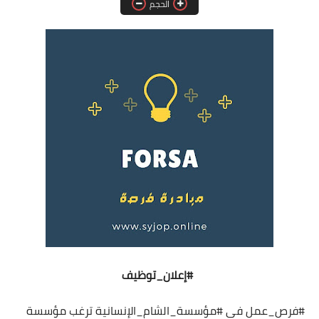
الحجم
فرص عمل في العراق
فرص عمل في اليمن
فرص عمل في السودان
دورات تدريبية
#إعلان_توظيف
#فرص_عمل
في
#مؤسسة_الشام_الإنسانية
ترغب مؤسسة