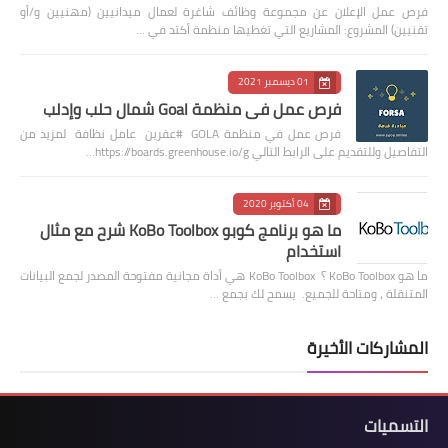
فرص عمل الإعلان عن مجموعة وظائف شاغرة لعمال ميدانيين (مهنيين و/أو
تقنيين) المشروع: المشاريع التي تغطيها منظمة أكتد في …
01 ديسمبر 2021
فرص عمل في منظمة Goal شمال حلب وإدلب
فرص عمل في منظمة GOLA #عفرين عامل نظافة لمزيد من
التفاصيل وللتقديم على الرابط التالي https://boards.greenhouse.io/g…
04 أكتوبر 2020
ما هو برنامج كوبو KoBo Toolbox شرح مع مثال
استخدام
ما هو KoBo Toolbox ؟ KoBo Toolbox هي أداة مجانية مفتوحة المصدر لجمع البيانات
المتنقلة ، ومتاحة للجميع. يسمح لك بجمع …
المشاركات الأخيرة
التسميات