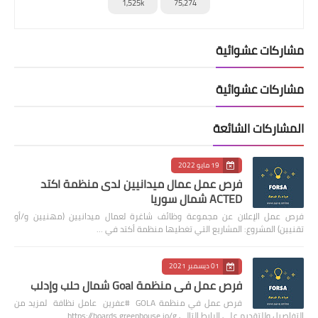
1,525k
75,274
مشاركات عشوائية
مشاركات عشوائية
المشاركات الشائعة
19 مايو 2022
فرص عمل عمال ميدانيين لدى منظمة اكتد
ACTED شمال سوريا
فرص عمل الإعلان عن مجموعة وظائف شاغرة لعمال ميدانيين (مهنيين و/أو
تقنيين) المشروع: المشاريع التي تغطيها منظمة أكتد في …
01 ديسمبر 2021
فرص عمل في منظمة Goal شمال حلب وإدلب
فرص عمل في منظمة GOLA #عفرين عامل نظافة لمزيد من
التفاصيل وللتقديم على الرابط التالي https://boards.greenhouse.io/g…