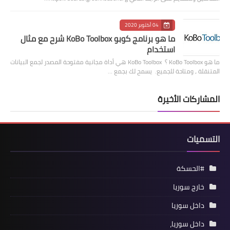
04 أكتوبر 2020
ما هو برنامج كوبو KoBo Toolbox شرح مع مثال
استخدام
ما هو KoBo Toolbox ؟ KoBo Toolbox هي أداة مجانية مفتوحة المصدر لجمع البيانات
المتنقلة ، ومتاحة للجميع. يسمح لك بجمع …
المشاركات الأخيرة
التسميات
#الحسكة
خارج سوريا
داخل سوريا
داخل سوريا،