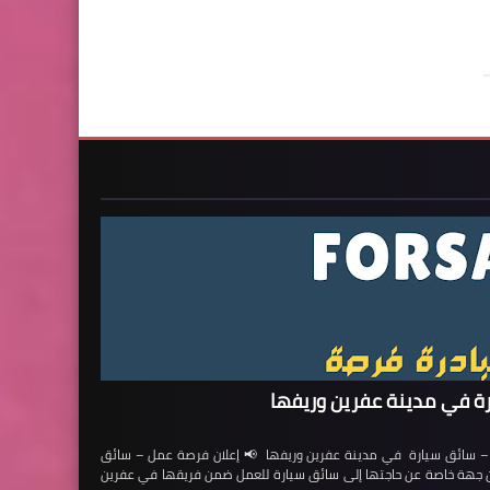
ة في مدينة عفرين وريفها
ائق سيارة في مدينة عفرين وريفها 📢 إعلان فرصة عمل – سائق
لن جهة خاصة عن حاجتها إلى سائق سيارة للعمل ضمن فريقها في عفرين