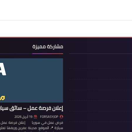
مشاركة مميزة
إعلان فرصة عمل – سائق سيار
FORSASYJOP
19 أبريل 2026
فرص عمل في سوريا إعلان فرصة عمل – س
سيارة 📍 الموقع: مدينة عفرين وريفها تع