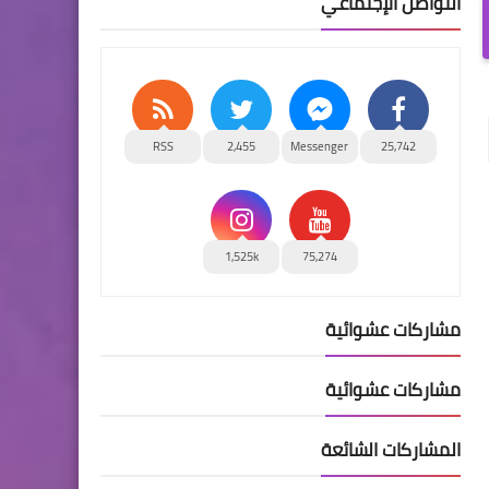
التواصل الإجتماعي
RSS
2,455
Messenger
25,742
1,525k
75,274
مشاركات عشوائية
مشاركات عشوائية
المشاركات الشائعة