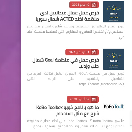
19 مايو 2022
فرص عمل عمال ميدانيين لدى
منظمة اكتد ACTED شمال سوريا
فرص عمل الإعلان عن مجموعة وظائف شاغرة لعمال ميدانيين
(مهنيين و/أو تقنيين) المشروع: المشاريع التي تغطيها منظمة أكتد
في …
01 ديسمبر 2021
فرص عمل في منظمة Goal شمال
حلب وإدلب
فرص عمل في منظمة GOLA #عفرين عامل نظافة لمزيد من
التفاصيل وللتقديم على الرابط التالي
https://boards.greenhouse.io/g…
04 أكتوبر 2020
ما هو برنامج كوبو KoBo Toolbox
شرح مع مثال استخدام
ما هو KoBo Toolbox ؟ KoBo Toolbox هي أداة مجانية مفتوحة
المصدر لجمع البيانات المتنقلة ، ومتاحة للجميع. يسمح لك بجمع …