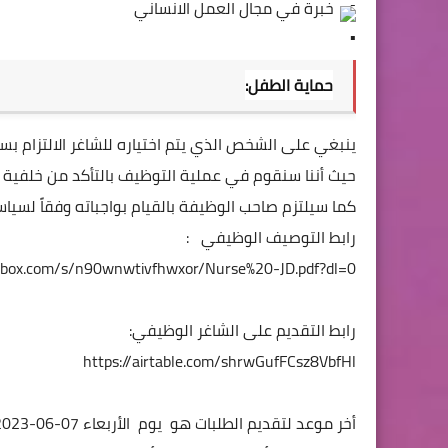
 خبرة في مجال العمل الانساني
حماية الطفل:
حيث أننا سنقوم في عملية التوظيف بالتأكد من خلفية 
كما سيلتزم صاحب الوظيفة بالقيام بواجباته وفقاً لسيا
رابط التوصيف الوظيفي   :
pbox.com/s/n90wnwtivfhwxor/Nurse%20-JD.pdf?dl=0
رابط التقديم على الشاغر الوظيفي:
https://airtable.com/shrwGufFCsz8VbfHl
أخر موعد لتقديم الطلبات هو  يوم  الأربعاء 07-06-2023