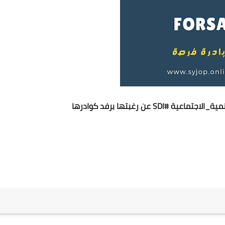
مية_الاجتماعية
#SDI
 عن رغبتها برفد كوادرها