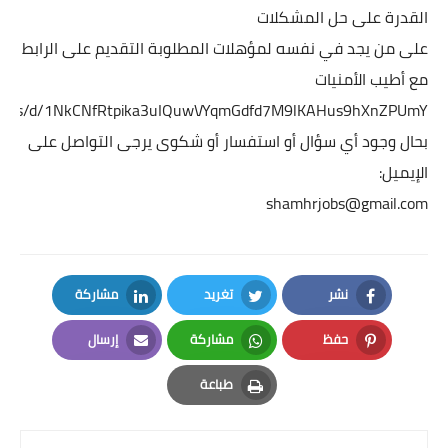
القدرة على حل المشكلات
على من يجد في نفسه لمؤهلات المطلوبة التقديم على الرابط 
مع أطيب الأمنيات
m/forms/d/1NkCNfRtpika3uIQuwVYqmGdfd7M9lKAHus9hXnZPUmY
بحال وجود أي سؤال أو استفسار أو شكوى يرجى التواصل على 
الإيميل:
shamhrjobs@gmail.com
نشر
تغريد
مشاركة
LinkedIn
Twitter
Facebook
حفظ
مشاركة
إرسال
Email
Whatsapp
Pinterest
طباعة
Print