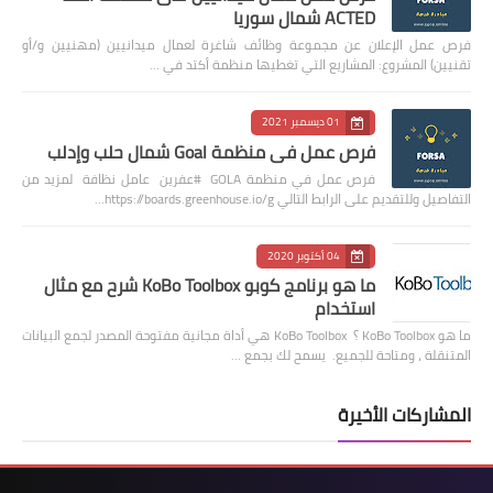
ACTED شمال سوريا
فرص عمل الإعلان عن مجموعة وظائف شاغرة لعمال ميدانيين (مهنيين و/أو
تقنيين) المشروع: المشاريع التي تغطيها منظمة أكتد في …
01 ديسمبر 2021
فرص عمل في منظمة Goal شمال حلب وإدلب
فرص عمل في منظمة GOLA #عفرين عامل نظافة لمزيد من
التفاصيل وللتقديم على الرابط التالي https://boards.greenhouse.io/g…
04 أكتوبر 2020
ما هو برنامج كوبو KoBo Toolbox شرح مع مثال
استخدام
ما هو KoBo Toolbox ؟ KoBo Toolbox هي أداة مجانية مفتوحة المصدر لجمع البيانات
المتنقلة ، ومتاحة للجميع. يسمح لك بجمع …
المشاركات الأخيرة