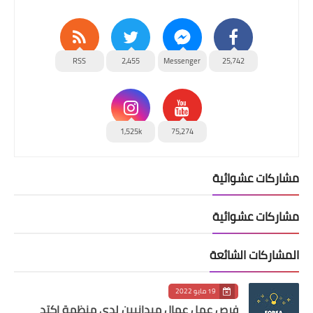
RSS
2,455
Messenger
25,742
1,525k
75,274
مشاركات عشوائية
مشاركات عشوائية
المشاركات الشائعة
19 مايو 2022
فرص عمل عمال ميدانيين لدى منظمة اكتد