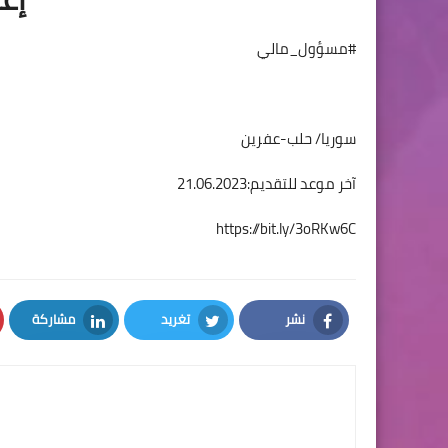
#مسؤول_مالي
سوريا/ حلب-عفرين
آخر موعد للتقديم:21.06.2023
https://bit.ly/3oRKw6C
نشر
تغريد
مشاركة
LinkedIn
Twitter
Facebook