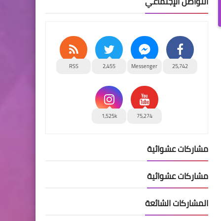
التواصل الإجتماعي
RSS
2,455
Messenger
25,742
1,525k
75,274
مشاركات عشوائية
مشاركات عشوائية
المشاركات الشائعة