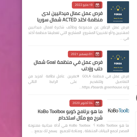
19 مايو 2022
فرص عمل عمال ميدانيين لدى
منظمة اكتد ACTED شمال سوريا
فرص عمل الإعلان عن مجموعة وظائف شاغرة لعمال ميدانيين
(مهنيين و/أو تقنيين) المشروع: المشاريع التي تغطيها منظمة أكتد
في …
01 ديسمبر 2021
فرص عمل في منظمة Goal شمال
حلب وإدلب
فرص عمل في منظمة GOLA #عفرين عامل نظافة لمزيد من
التفاصيل وللتقديم على الرابط التالي
https://boards.greenhouse.io/g…
04 أكتوبر 2020
ما هو برنامج كوبو KoBo Toolbox
شرح مع مثال استخدام
ما هو KoBo Toolbox ؟ KoBo Toolbox هي أداة مجانية مفتوحة
المصدر لجمع البيانات المتنقلة ، ومتاحة للجميع. يسمح لك بجمع …