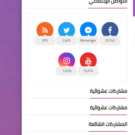
التواصل الإجتماعي
RSS
2,455
Messenger
25,742
1,525k
75,274
مشاركات عشوائية
مشاركات عشوائية
المشاركات الشائعة