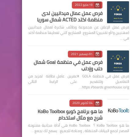
19 مايو 2022
فرص عمل عمال ميدانيين لدى
منظمة اكتد ACTED شمال سوريا
فرص عمل الإعلان عن مجموعة وظائف شاغرة لعمال ميدانيين
(مهنيين و/أو تقنيين) المشروع: المشاريع التي تغطيها منظمة أكتد
في …
01 ديسمبر 2021
فرص عمل في منظمة Goal شمال
حلب وإدلب
فرص عمل في منظمة GOLA #عفرين عامل نظافة لمزيد من
التفاصيل وللتقديم على الرابط التالي
https://boards.greenhouse.io/g…
04 أكتوبر 2020
ما هو برنامج كوبو KoBo Toolbox
شرح مع مثال استخدام
ما هو KoBo Toolbox ؟ KoBo Toolbox هي أداة مجانية مفتوحة
المصدر لجمع البيانات المتنقلة ، ومتاحة للجميع. يسمح لك بجمع …