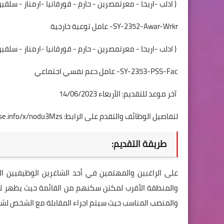
( ادلب -اريحا - معرتمصرين - حارم - قورقانيا -ارمناز - سلقي
SY-2352-Awar-Wrkr- عامل توعية خارجية
( ادلب -اريحا - معرتمصرين - حارم - قورقانيا -ارمناز - سلقي
SY-2353-PSS-Fac- عامل دعم نفسي اجتماعي
آخر موعد للتقديم: الأربعاء 14/06/2023
لتفاصيل الوظائف والتقدم على الرابط:
nse.info/x/nodu3Mzs
طريقة التقديم:
على الراغبين والمهتمين في أحد الشاغرين الوظيفيين الت
والمنطقة الأقرب لمكتن سكنهم من القائمة حيث يظهر لهم
والمنصب المناسب حيث سيتم اجراء المقابلة مع الشخص لشا