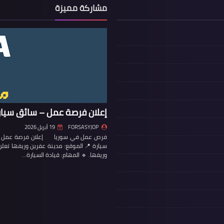
مشاركة مميزة
إعلان فرصة عمل – سائق سيار
FORSASYJOP
19 أبريل 2026
فرص عمل في سوريا إعلان فرصة عمل – س
سيارة 📍 الموقع: مدينة عفرين وريفها تع
وريفها. 🔹 المهام: قيادة السيارة…