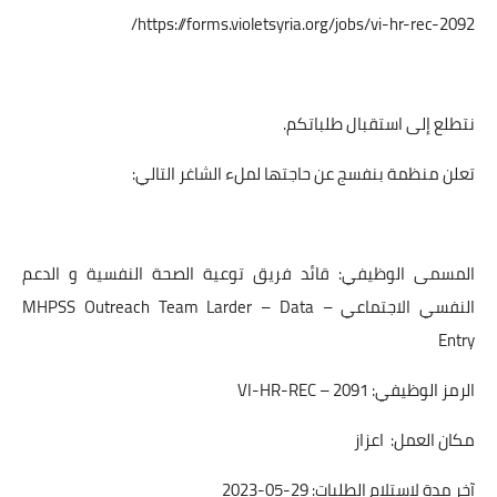
https://forms.violetsyria.org/jobs/vi-hr-rec-2092/
نتطلع إلى استقبال طلباتكم.
تعلن منظمة بنفسج عن حاجتها لملء الشاغر التالي:
المسمى الوظيفي: قائد فريق توعية الصحة النفسية و الدعم
النفسي الاجتماعي – MHPSS Outreach Team Larder – Data
Entry
الرمز الوظيفي: VI-HR-REC – 2091
مكان العمل: اعزاز
آخر مدة لاستلام الطلبات: 29-05-2023