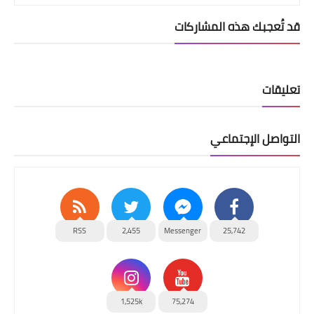
قد تُعجبك هذه المشاركات
تعليقات
التواصل الإجتماعي
RSS
2,455
Messenger
25,742
1,525k
75,274