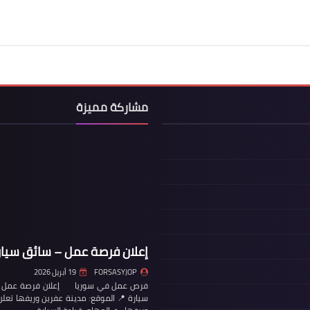
مشاركة مميزة
إعلان فرصة عمل – سائق سيار
FORSASYJOP
19 أبريل 2026
فرص عمل في سوريا إعلان فرصة عمل – س
سيارة 📍 الموقع: مدينة عفرين وريفها تع