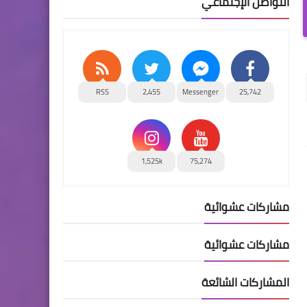
التواصل الإجتماعي
RSS
2,455
Messenger
25,742
1,525k
75,274
مشاركات عشوائية
مشاركات عشوائية
المشاركات الشائعة