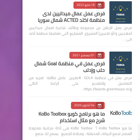
19 مايو 2022
فرص عمل عمال ميدانيين لدى
منظمة اكتد ACTED شمال سوريا
فرص عمل الإعلان عن مجموعة وظائف شاغرة لعمال ميدانيين
(مهنيين و/أو تقنيين) المشروع: المشاريع التي تغطيها منظمة أكتد
في …
01 ديسمبر 2021
فرص عمل في منظمة Goal شمال
حلب وإدلب
فرص عمل في منظمة GOLA #عفرين عامل نظافة لمزيد من
التفاصيل وللتقديم على الرابط التالي
https://boards.greenhouse.io/g…
04 أكتوبر 2020
ما هو برنامج كوبو KoBo Toolbox
شرح مع مثال استخدام
ما هو KoBo Toolbox ؟ KoBo Toolbox هي أداة مجانية مفتوحة
المصدر لجمع البيانات المتنقلة ، ومتاحة للجميع. يسمح لك بجمع …