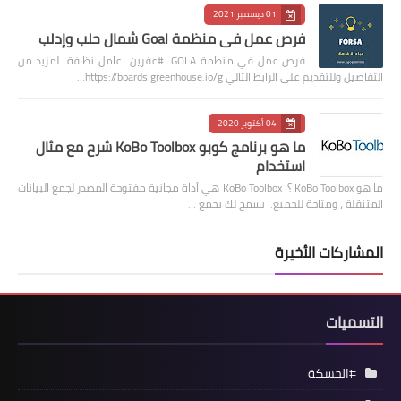
01 ديسمبر 2021
فرص عمل في منظمة Goal شمال حلب وإدلب
فرص عمل في منظمة GOLA #عفرين عامل نظافة لمزيد من
التفاصيل وللتقديم على الرابط التالي https://boards.greenhouse.io/g…
04 أكتوبر 2020
ما هو برنامج كوبو KoBo Toolbox شرح مع مثال
استخدام
ما هو KoBo Toolbox ؟ KoBo Toolbox هي أداة مجانية مفتوحة المصدر لجمع البيانات
المتنقلة ، ومتاحة للجميع. يسمح لك بجمع …
المشاركات الأخيرة
التسميات
#الحسكة