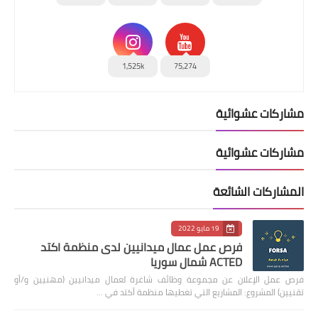
1,525k
75,274
مشاركات عشوائية
مشاركات عشوائية
المشاركات الشائعة
19 مايو 2022
فرص عمل عمال ميدانيين لدى منظمة اكتد
ACTED شمال سوريا
فرص عمل الإعلان عن مجموعة وظائف شاغرة لعمال ميدانيين (مهنيين و/أو
تقنيين) المشروع: المشاريع التي تغطيها منظمة أكتد في …