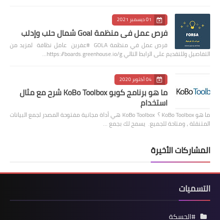
01 ديسمبر 2021
فرص عمل في منظمة Goal شمال حلب وإدلب
فرص عمل في منظمة GOLA #عفرين عامل نظافة لمزيد من
التفاصيل وللتقديم على الرابط التالي https://boards.greenhouse.io/g…
04 أكتوبر 2020
ما هو برنامج كوبو KoBo Toolbox شرح مع مثال
استخدام
ما هو KoBo Toolbox ؟ KoBo Toolbox هي أداة مجانية مفتوحة المصدر لجمع البيانات
المتنقلة ، ومتاحة للجميع. يسمح لك بجمع …
المشاركات الأخيرة
التسميات
#الحسكة