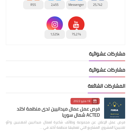
RSS
2,455
Messenger
25,742
1,525k
75,274
مشاركات عشوائية
مشاركات عشوائية
المشاركات الشائعة
19 مايو 2022
فرص عمل عمال ميدانيين لدى منظمة اكتد
ACTED شمال سوريا
فرص عمل الإعلان عن مجموعة وظائف شاغرة لعمال ميدانيين (مهنيين و/أو
تقنيين) المشروع: المشاريع التي تغطيها منظمة أكتد في …