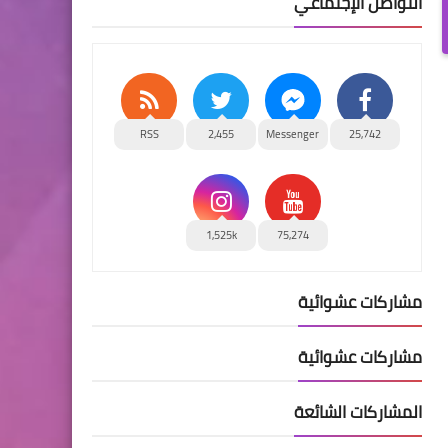
التواصل الإجتماعي
RSS
2,455
Messenger
25,742
1,525k
75,274
مشاركات عشوائية
مشاركات عشوائية
المشاركات الشائعة