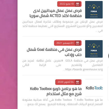
19 مايو 2022
فرص عمل عمال ميدانيين لدى
منظمة اكتد ACTED شمال سوريا
فرص عمل الإعلان عن مجموعة وظائف شاغرة لعمال ميدانيين
(مهنيين و/أو تقنيين) المشروع: المشاريع التي تغطيها منظمة أكتد
في …
01 ديسمبر 2021
فرص عمل في منظمة Goal شمال
حلب وإدلب
فرص عمل في منظمة GOLA #عفرين عامل نظافة لمزيد من
التفاصيل وللتقديم على الرابط التالي
https://boards.greenhouse.io/g…
04 أكتوبر 2020
ما هو برنامج كوبو KoBo Toolbox
شرح مع مثال استخدام
ما هو KoBo Toolbox ؟ KoBo Toolbox هي أداة مجانية مفتوحة
المصدر لجمع البيانات المتنقلة ، ومتاحة للجميع. يسمح لك بجمع …