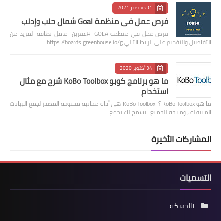
01 ديسمبر 2021
فرص عمل في منظمة Goal شمال حلب وإدلب
فرص عمل في منظمة GOLA #عفرين عامل نظافة لمزيد من
التفاصيل وللتقديم على الرابط التالي https://boards.greenhouse.io/g…
04 أكتوبر 2020
ما هو برنامج كوبو KoBo Toolbox شرح مع مثال
استخدام
ما هو KoBo Toolbox ؟ KoBo Toolbox هي أداة مجانية مفتوحة المصدر لجمع البيانات
المتنقلة ، ومتاحة للجميع. يسمح لك بجمع …
المشاركات الأخيرة
التسميات
#الحسكة