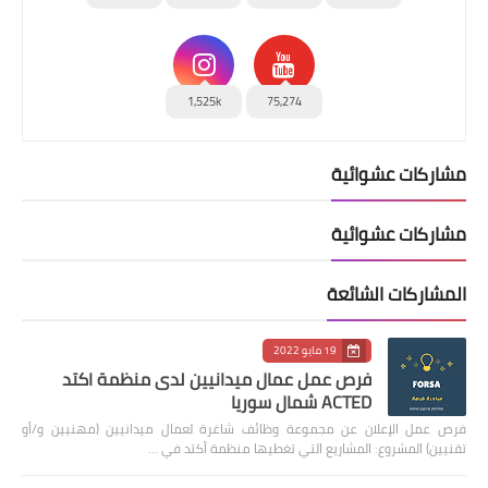
1,525k
75,274
مشاركات عشوائية
مشاركات عشوائية
المشاركات الشائعة
19 مايو 2022
فرص عمل عمال ميدانيين لدى منظمة اكتد
ACTED شمال سوريا
فرص عمل الإعلان عن مجموعة وظائف شاغرة لعمال ميدانيين (مهنيين و/أو
تقنيين) المشروع: المشاريع التي تغطيها منظمة أكتد في …