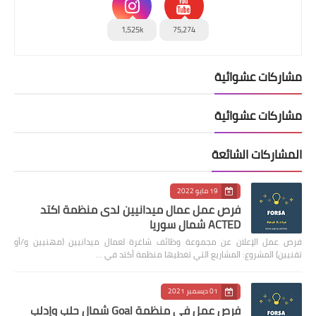
1,525k
75,274
مشاركات عشوائية
مشاركات عشوائية
المشاركات الشائعة
19 مايو 2022
فرص عمل عمال ميدانيين لدى منظمة اكتد
ACTED شمال سوريا
فرص عمل الإعلان عن مجموعة وظائف شاغرة لعمال ميدانيين (مهنيين و/أو
تقنيين) المشروع: المشاريع التي تغطيها منظمة أكتد في …
01 ديسمبر 2021
فرص عمل في منظمة Goal شمال حلب وإدلب