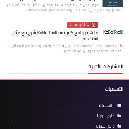
فرص عمل في منظمة GOLA #عفرين عامل نظافة لمزيد من
التفاصيل وللتقديم على الرابط التالي https://boards.greenhouse.io/g…
04 أكتوبر 2020
ما هو برنامج كوبو KoBo Toolbox شرح مع مثال
استخدام
ما هو KoBo Toolbox ؟ KoBo Toolbox هي أداة مجانية مفتوحة المصدر لجمع البيانات
المتنقلة ، ومتاحة للجميع. يسمح لك بجمع …
المشاركات الأخيرة
التسميات
#الحسكة
خارج سوريا
داخل سوريا