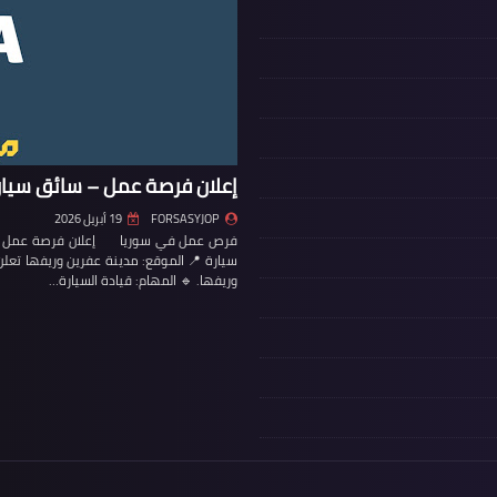
إعلان فرصة عمل – سائق سيار
FORSASYJOP
19 أبريل 2026
فرص عمل في سوريا إعلان فرصة عمل – س
سيارة 📍 الموقع: مدينة عفرين وريفها تع
وريفها. 🔹 المهام: قيادة السيارة…