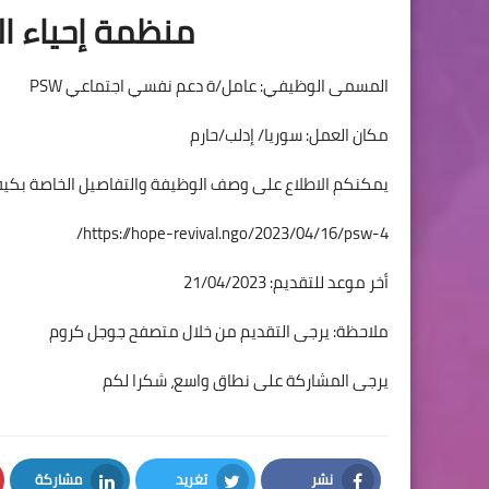
منظمة إحياء ا
المسمى الوظيفي: عامل/ة دعم نفسي اجتماعي PSW
مكان العمل: سوريا/ إدلب/حارم
يمكنكم الاطلاع على وصف الوظيفة والتفاصيل الخاصة بكيفية 
https://hope-revival.ngo/2023/04/16/psw-4/
أخر موعد للتقديم: 21/04/2023
ملاحظة: يرجى التقديم من خلال متصفح جوجل كروم
يرجى المشاركة على نطاق واسع، شكرا لكم
نشر
تغريد
مشاركة