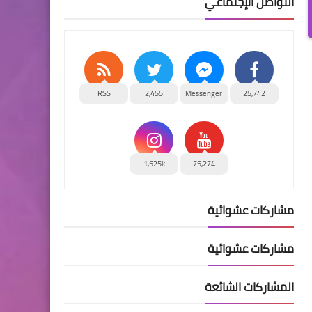
التواصل الإجتماعي
RSS
2,455
Messenger
25,742
1,525k
75,274
مشاركات عشوائية
مشاركات عشوائية
المشاركات الشائعة