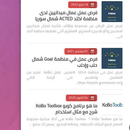
19 مايو 2022
فرص عمل عمال ميدانيين لدى
منظمة اكتد ACTED شمال سوريا
فرص عمل الإعلان عن مجموعة وظائف شاغرة لعمال ميدانيين
(مهنيين و/أو تقنيين) المشروع: المشاريع التي تغطيها منظمة أكتد
في …
01 ديسمبر 2021
فرص عمل في منظمة Goal شمال
حلب وإدلب
فرص عمل في منظمة GOLA #عفرين عامل نظافة لمزيد من
التفاصيل وللتقديم على الرابط التالي
https://boards.greenhouse.io/g…
04 أكتوبر 2020
ما هو برنامج كوبو KoBo Toolbox
شرح مع مثال استخدام
ما هو KoBo Toolbox ؟ KoBo Toolbox هي أداة مجانية مفتوحة
المصدر لجمع البيانات المتنقلة ، ومتاحة للجميع. يسمح لك بجمع …