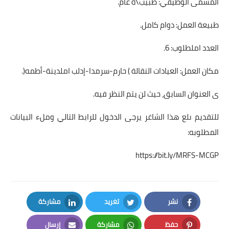
المسمى الوظيفي: طبيب\ة عام.
طبيعة العمل: دوام كامل.
العدد املطلوب: 6.
مكان العمل: العيادات النقالة ) حارم-سرمدا-إدلب املدينة-أطمه(.
ى العنوان السابق، حيث لن يتم النظر فيه.
للتقديم ىلع هذا الشاغر يرجى الدخول للرابط التالي وملء البيانات
المطلوبه:
https://bit.ly/MRFS-MCGP
نشر
تغريد
مشاركة
LinkedIn
Twitter
Facebook
حفظ
مشاركة
إرسال