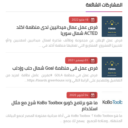
المشاركات الشائعة
19 مايو 2022
فرص عمل عمال ميدانيين لدى منظمة اكتد
ACTED شمال سوريا
فرص عمل الإعلان عن مجموعة وظائف شاغرة لعمال ميدانيين (مهنيين و/أو
تقنيين) المشروع: المشاريع التي تغطيها منظمة أكتد في …
01 ديسمبر 2021
فرص عمل في منظمة Goal شمال حلب وإدلب
فرص عمل في منظمة GOLA #عفرين عامل نظافة لمزيد من
التفاصيل وللتقديم على الرابط التالي https://boards.greenhouse.io/g…
04 أكتوبر 2020
ما هو برنامج كوبو KoBo Toolbox شرح مع مثال
استخدام
ما هو KoBo Toolbox ؟ KoBo Toolbox هي أداة مجانية مفتوحة المصدر لجمع البيانات
المتنقلة ، ومتاحة للجميع. يسمح لك بجمع …