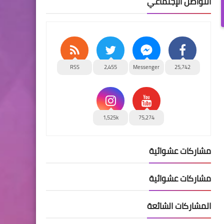
التواصل الإجتماعي
RSS
2,455
Messenger
25,742
1,525k
75,274
مشاركات عشوائية
مشاركات عشوائية
المشاركات الشائعة