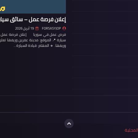
إعلان فرصة عمل – سائق سيار
FORSASYJOP
19 أبريل 2026
فرص عمل في سوريا إعلان فرصة عمل – س
سيارة 📍 الموقع: مدينة عفرين وريفها تع
وريفها. 🔹 المهام: قيادة السيارة…
لمحلية