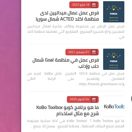
19 مايو 2022
فرص عمل عمال ميدانيين لدى
منظمة اكتد ACTED شمال سوريا
فرص عمل الإعلان عن مجموعة وظائف شاغرة لعمال ميدانيين
(مهنيين و/أو تقنيين) المشروع: المشاريع التي تغطيها منظمة أكتد
في …
01 ديسمبر 2021
فرص عمل في منظمة Goal شمال
حلب وإدلب
فرص عمل في منظمة GOLA #عفرين عامل نظافة لمزيد من
التفاصيل وللتقديم على الرابط التالي
https://boards.greenhouse.io/g…
04 أكتوبر 2020
ما هو برنامج كوبو KoBo Toolbox
شرح مع مثال استخدام
ما هو KoBo Toolbox ؟ KoBo Toolbox هي أداة مجانية مفتوحة
المصدر لجمع البيانات المتنقلة ، ومتاحة للجميع. يسمح لك بجمع …