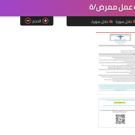
 عمل ممرض/ة
الحجم
داخل سوريا
داخل سوريا،