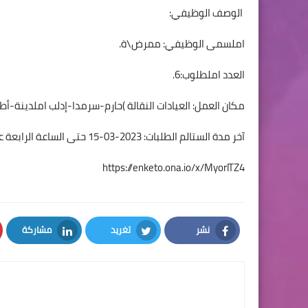
الوصف الوظيفي:
املسمى الوظيفي: ممرض\ة.
العدد املطلوب:6.
مكان العمل: العيادات النقالة )حارم-سرمدا-إدلب املدينة-أط
آخر مدة الستالم الطلبات: 2023-03-15 حتى الساعة الرابعة عصرًا.
https://enketo.ona.io/x/MyorlTZ4
نشر
تغريد
مشاركة
LinkedIn
Twitter
Facebook