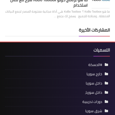
استخدام
ما هو KoBo Toolbox ؟ KoBo Toolbox هي أداة مجانية مفتوحة المصدر لجمع البيانات
المتنقلة ، ومتاحة للجميع. يسمح لك بجمع …
المشاركات الأخيرة
التسميات
#الحسكة
خارج سوريا
داخل سوريا
داخل سوريا،
دورات تدريبية
شرق سوريا