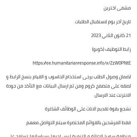
مشفى اخترين
تاريخ آخر يوم لاستقبال الطلبات
21 كانون الثاني 2023
رابط التوظيف (كوبو)
https://ee.humanitarianresponse.info/x/ZzW0PNtE
لضمان وصول الطلب يرجى استخدام الحاسوب و القيام بنسخ الرابط و
لصقه على متصفح كروم ومن ثم ارسال البيانات مع التأكد من جودة
الانترنت عند الارسال
نشجع بقوة تقديم الاناث على الوظائف الشاغرة
فقط المرشحين بالقوائم المختصرة سيتم التواصل معهم
منظمة سوريا للإغاثة و التنمية ليس لديها بسياساتها تسامح على