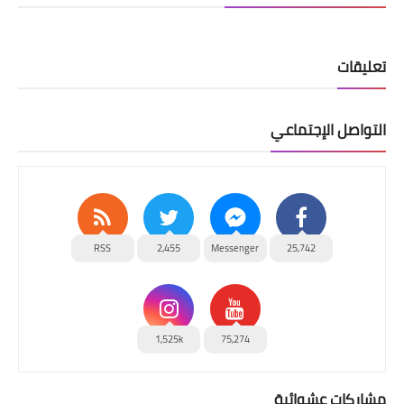
تعليقات
التواصل الإجتماعي
RSS
2,455
Messenger
25,742
1,525k
75,274
مشاركات عشوائية