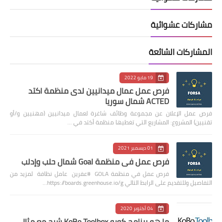
مشاركات عشوائية
المشاركات الشائعة
19 مايو 2022
فرص عمل عمال ميدانيين لدى منظمة اكتد
ACTED شمال سوريا
فرص عمل الإعلان عن مجموعة وظائف شاغرة لعمال ميدانيين (مهنيين و/أو
تقنيين) المشروع: المشاريع التي تغطيها منظمة أكتد في …
01 ديسمبر 2021
فرص عمل في منظمة Goal شمال حلب وإدلب
فرص عمل في منظمة GOLA #عفرين عامل نظافة لمزيد من
التفاصيل وللتقديم على الرابط التالي https://boards.greenhouse.io/g…
04 أكتوبر 2020
ما هو برنامج كوبو KoBo Toolbox شرح مع مثال