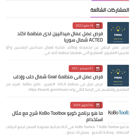
المشاركات الشائعة
19 مايو 2022
فرص عمل عمال ميدانيين لدى منظمة اكتد
ACTED شمال سوريا
فرص عمل الإعلان عن مجموعة وظائف شاغرة لعمال ميدانيين (مهنيين و/أو
تقنيين) المشروع: المشاريع التي تغطيها منظمة أكتد في …
01 ديسمبر 2021
فرص عمل في منظمة Goal شمال حلب وإدلب
فرص عمل في منظمة GOLA #عفرين عامل نظافة لمزيد من
التفاصيل وللتقديم على الرابط التالي https://boards.greenhouse.io/g…
04 أكتوبر 2020
ما هو برنامج كوبو KoBo Toolbox شرح مع مثال
استخدام
ما هو KoBo Toolbox ؟ KoBo Toolbox هي أداة مجانية مفتوحة المصدر لجمع البيانات
المتنقلة ، ومتاحة للجميع. يسمح لك بجمع …