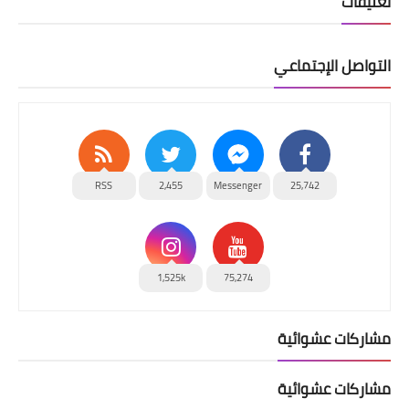
تعليقات
التواصل الإجتماعي
RSS
2,455
Messenger
25,742
1,525k
75,274
مشاركات عشوائية
مشاركات عشوائية