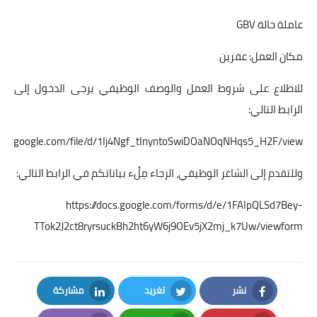
عاملة حالة GBV
مكان العمل: عفرين
للاطلاع على شروط العمل والوصف الوظيفي يرجى الدخول إلى
الرابط التالي:
drive.google.com/file/d/1Ij4Ngf_tInyntoSwiDOaNOqNHqs5_H2F/view
وللتقدم إلى الشاغر الوظيفي، الرجاء مِلْء بياناتكم في الرابط التالي:
https://docs.google.com/forms/d/e/1FAIpQLSd7Bey-
TTok2J2ct8ryrsuckBh2ht6yW6j9OEv5jX2mj_k7Uw/viewform
نشر
تغريد
مشاركة
LinkedIn
Twitter
Facebook