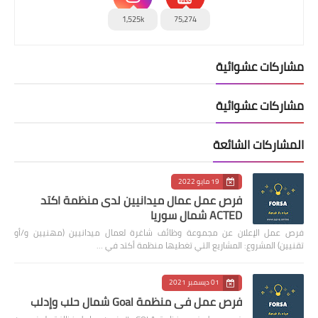
1,525k
75,274
مشاركات عشوائية
مشاركات عشوائية
المشاركات الشائعة
19 مايو 2022
فرص عمل عمال ميدانيين لدى منظمة اكتد
ACTED شمال سوريا
فرص عمل الإعلان عن مجموعة وظائف شاغرة لعمال ميدانيين (مهنيين و/أو
تقنيين) المشروع: المشاريع التي تغطيها منظمة أكتد في …
01 ديسمبر 2021
فرص عمل في منظمة Goal شمال حلب وإدلب