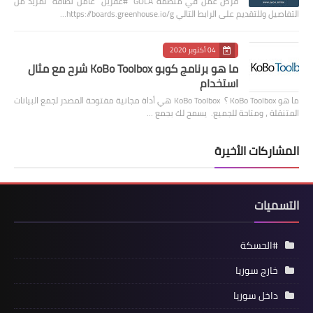
فرص عمل في منظمة GOLA #عفرين عامل نظافة لمزيد من
التفاصيل وللتقديم على الرابط التالي https://boards.greenhouse.io/g…
04 أكتوبر 2020
ما هو برنامج كوبو KoBo Toolbox شرح مع مثال
استخدام
ما هو KoBo Toolbox ؟ KoBo Toolbox هي أداة مجانية مفتوحة المصدر لجمع البيانات
المتنقلة ، ومتاحة للجميع. يسمح لك بجمع …
المشاركات الأخيرة
التسميات
#الحسكة
خارج سوريا
داخل سوريا