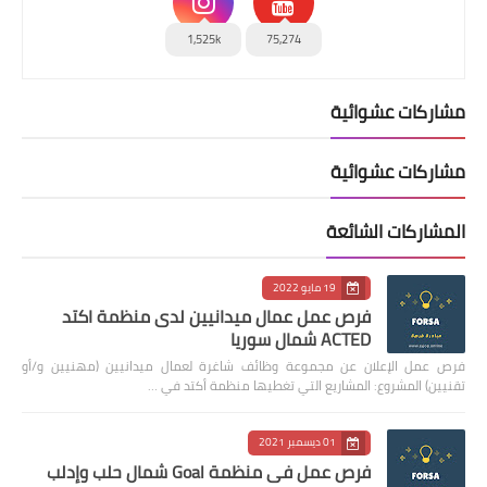
1,525k
75,274
مشاركات عشوائية
مشاركات عشوائية
المشاركات الشائعة
19 مايو 2022
فرص عمل عمال ميدانيين لدى منظمة اكتد
ACTED شمال سوريا
فرص عمل الإعلان عن مجموعة وظائف شاغرة لعمال ميدانيين (مهنيين و/أو
تقنيين) المشروع: المشاريع التي تغطيها منظمة أكتد في …
01 ديسمبر 2021
فرص عمل في منظمة Goal شمال حلب وإدلب