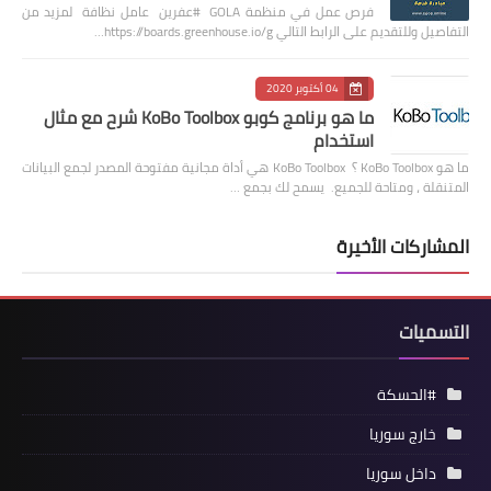
فرص عمل في منظمة GOLA #عفرين عامل نظافة لمزيد من
التفاصيل وللتقديم على الرابط التالي https://boards.greenhouse.io/g…
04 أكتوبر 2020
ما هو برنامج كوبو KoBo Toolbox شرح مع مثال
استخدام
ما هو KoBo Toolbox ؟ KoBo Toolbox هي أداة مجانية مفتوحة المصدر لجمع البيانات
المتنقلة ، ومتاحة للجميع. يسمح لك بجمع …
المشاركات الأخيرة
التسميات
#الحسكة
خارج سوريا
داخل سوريا