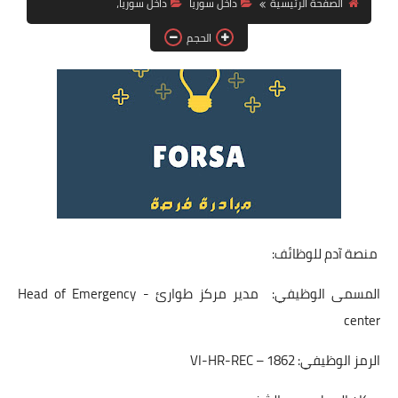
الصفحة الرئيسية
داخل سوريا
داخل سوريا،
فرص عمل في العراق
الحجم
فرص عمل في اليمن
فرص عمل في السودان
دورات تدريبية
منصة آدم للوظائف:
المسمى الوظيفي: مدير مركز طوارئ - Head of Emergency
center
الرمز الوظيفي: VI-HR-REC – 1862