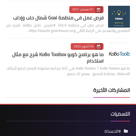
01 ديسمبر 2021
فرص عمل في منظمة Goal شمال حلب وإدلب
فرص عمل في منظمة GOLA #عفرين عامل نظافة لمزيد من
التفاصيل وللتقديم على الرابط التالي https://boards.greenhouse.io/g…
04 أكتوبر 2020
ما هو برنامج كوبو KoBo Toolbox شرح مع مثال
استخدام
ما هو KoBo Toolbox ؟ KoBo Toolbox هي أداة مجانية مفتوحة المصدر لجمع البيانات
المتنقلة ، ومتاحة للجميع. يسمح لك بجمع …
المشاركات الأخيرة
التسميات
#الحسكة