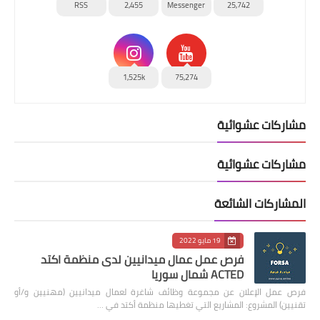
RSS
2,455
Messenger
25,742
1,525k
75,274
مشاركات عشوائية
مشاركات عشوائية
المشاركات الشائعة
19 مايو 2022
فرص عمل عمال ميدانيين لدى منظمة اكتد
ACTED شمال سوريا
فرص عمل الإعلان عن مجموعة وظائف شاغرة لعمال ميدانيين (مهنيين و/أو
تقنيين) المشروع: المشاريع التي تغطيها منظمة أكتد في …